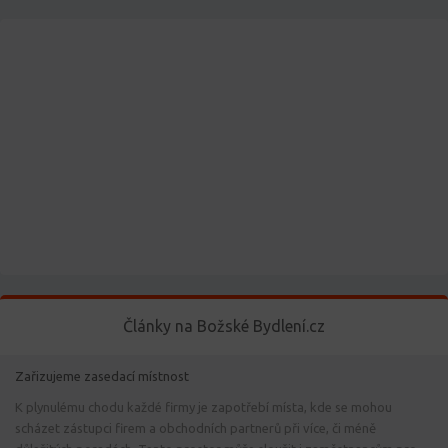
Články na Božské Bydlení.cz
Zařizujeme zasedací místnost
K plynulému chodu každé firmy je zapotřebí místa, kde se mohou
scházet zástupci firem a obchodních partnerů při více, či méně