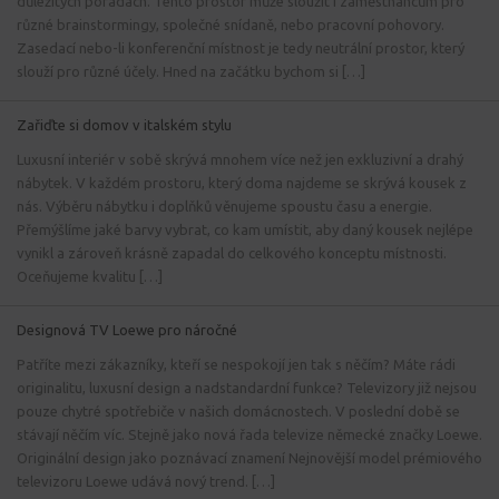
důležitých poradách. Tento prostor může sloužit i zaměstnancům pro
různé brainstormingy, společné snídaně, nebo pracovní pohovory.
Zasedací nebo-li konferenční místnost je tedy neutrální prostor, který
slouží pro různé účely. Hned na začátku bychom si […]
Zařiďte si domov v italském stylu
Luxusní interiér v sobě skrývá mnohem více než jen exkluzivní a drahý
nábytek. V každém prostoru, který doma najdeme se skrývá kousek z
nás. Výběru nábytku i doplňků věnujeme spoustu času a energie.
Přemýšlíme jaké barvy vybrat, co kam umístit, aby daný kousek nejlépe
vynikl a zároveň krásně zapadal do celkového konceptu místnosti.
Oceňujeme kvalitu […]
Designová TV Loewe pro náročné
Patříte mezi zákazníky, kteří se nespokojí jen tak s něčím? Máte rádi
originalitu, luxusní design a nadstandardní funkce? Televizory již nejsou
pouze chytré spotřebiče v našich domácnostech. V poslední době se
stávají něčím víc. Stejně jako nová řada televize německé značky Loewe.
Originální design jako poznávací znamení Nejnovější model prémiového
televizoru Loewe udává nový trend. […]