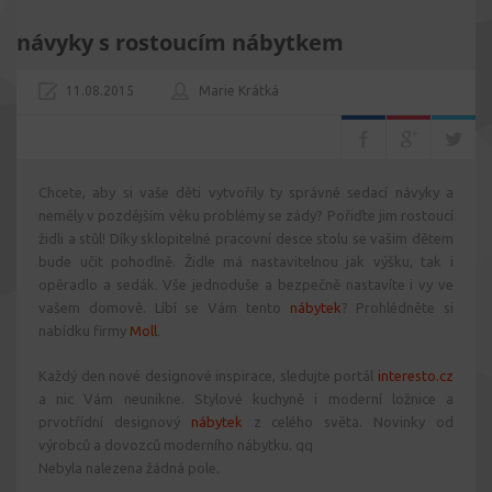
návyky s rostoucím nábytkem
11.08.2015
Marie Krátká
Chcete, aby si vaše děti vytvořily ty správné sedací návyky a
neměly v pozdějším věku problémy se zády? Pořiďte jim rostoucí
židli a stůl! Díky sklopitelné pracovní desce stolu se vašim dětem
bude učit pohodlně. Židle má nastavitelnou jak výšku, tak i
opěradlo a sedák. Vše jednoduše a bezpečně nastavíte i vy ve
vašem domově. Líbí se Vám tento
nábytek
? Prohlédněte si
nabídku firmy
Moll
.
Každý den nové designové inspirace, sledujte portál
interesto.cz
a nic Vám neunikne. Stylové kuchyně i moderní ložnice a
prvotřídní designový
nábytek
z celého světa. Novinky od
výrobců a dovozců moderního nábytku. qq
Nebyla nalezena žádná pole.