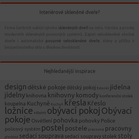
Interiérové skleněné dveře?
Firma Gerbrich nabízí výrobu
skleněných dveří
na míru. Výroba a prodej
moderních skleněných posuvných systémů. Zajistí celoskleněné otočné
dveře i automatické
posuvné celoskleněné dveře
, stěny a příčky z
bezpečnostního skla s dlouhou životností.
Nejhledanější inspirace
design
jídelna
dětské pokoje
dětský pokoj
Exteriér
jídelny
knihovny
komody
knihovna
konferenční stolek
křesla
Křeslo
Kuchyně
koupelna
Kuchyň
ložnice
obývací pokoj
Obývací
nábytek
pokoje
pohovka
pohovky
Police
Osvětlení
postel
postele
pracovny
policový systém
pracovna
stoly
sedací souprava
stolek
sedací soupravy
předsíně