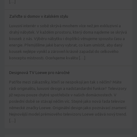
[…]
Zařiďte si domov v italském stylu
Luxusní interiér v sobě skrývá mnohem více než jen exkluzivní a
drahý nábytek. V každém prostoru, který doma najdeme se skrývá
kousek z nás. Výběru nábytku i doplňků věnujeme spoustu času a
energie. Přemýšlíme jaké barvy vybrat, co kam umístit, aby daný
kousek nejlépe vynikl a zároveň krásně zapadal do celkového
konceptu místnosti. Oceňujeme kvalitu […]
Designová TV Loewe pro náročné
Patříte mezi zákazníky, kteří se nespokojí jen tak s něčím? Máte
rádi originalitu, luxusní design a nadstandardní funkce? Televizory
již nejsou pouze chytré spotřebiče v našich domácnostech. V
poslední době se stávají něčím víc. Stejně jako nová řada televize
německé značky Loewe. Originální design jako poznávací znamení
Nejnovější model prémiového televizoru Loewe udává nový trend.
[…]