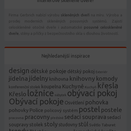
Interiérové skleněné dveře?
Firma Gerbrich nabízí výrobu
skleněných dveří
na míru. Výroba a
prodej moderních skleněných posuvných systémů. Zajistí
celoskleněné otočné dveře i automatické
posuvné celoskleněné
dveře
, stěny a příčky z bezpečnostního skla s dlouhou životností.
Nejhledanější inspirace
design
dětské pokoje
dětský pokoj
Exteriér
jídelny
jídelna
knihovny
komody
knihovna
křesla
Kuchyně
koupelna
konferenční stolek
Kuchyň
ložnice
obývací pokoj
Křeslo
nábytek
Obývací pokoje
pohovka
Osvětlení
postel
postele
pohovky
Police
policový systém
pracovny
sedací souprava
sedací
pracovna
předsíně
stoly
stůl
stolek
soupravy
studovny
Světlo
Taburet