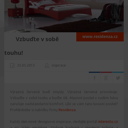
www.residenza.cz
Vzbuďte v sobě
touhu!
25.05.2015
inspirace
Výrazná červená budí smysly. Výrazná červená provokuje.
Vzbuďte v sobě touhu a buďte šik. Masivní postel v rudém hávu
zaručuje nadstandartní komfort. Líbí se vám tato luxusní postel?
Prohlédněte si nabídku firmy
Residenza
.
Každý den nové designové inspirace, sledujte portál
interesto.cz
a nic Vám neunikne. Stylové kuchyně i moderní ložnice a