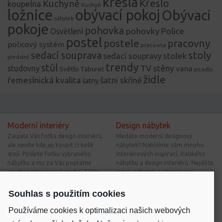
křesla
Křeslo
Kuchyně
koupelna
Kuchyň
ložnice
obývací pokoj
Obývací
nábytek
pokoje
pohovka
pohovky
Police
Osvětlení
postel
postele
pracovny
policový systém
pracovna
stoly
sedací souprava
stolek
sedací soupravy
předsíně
trendy
stůl
TV stěny
studovny
vana
Světlo
Taburet
zrcadlo
židle
řemeslnická kvalita
šatní skříně
šatny
Moderní interiéry
Design nábytek
Zaujala Vás fotka design interiérů,
Hledáte moderní designový
ale nevíte kde jej koupit či kolik
nábytek? Nabízíme vám mnoho
stojí. Pošlete fotku vybraného
interiérových inspirací, italského
nábytku a my za Vás poptáme
nábytku a design interiérů. Nejděte
všechna interiérová studia. Těšte
si svůj nábytek a interiér snů.
se na výhodné nabídky.
Souhlas s použitím cookies
Nové bytové inspirace
Interiérové inspirace
Používáme cookies k optimalizaci našich webových