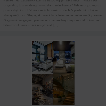
Patříte mezi zákazníky, kteří se nespokojí jen tak s něčím? Máte rádi
originalitu, luxusní design a nadstandardní funkce? Televizory již nejsou
pouze chytré spotřebiče v našich domácnostech. V poslední době se
stávají něčím víc. Stejně jako nová řada televize německé značky Loewe.
Originální design jako poznávací znamení Nejnovější model prémiového
televizoru Loewe udává nový trend. […]