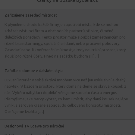
Zařizujeme zasedací místnost
K plynulému chodu každé firmy je zapotřebí místa, kde se mohou
scházet zástupci firem a obchodních partnerů při více, či méně
důležitých poradách. Tento prostor může sloužit i zaměstnancům pro
různé brainstormingy, společné snídaně, nebo pracovní pohovory.
Zasedací nebo-li konferenční místnost je tedy neutrální prostor, který
slouží pro různé účely. Hned na začátku bychom si […]
Zařiďte si domov v italském stylu
Luxusní interiér v sobě skrývá mnohem více než jen exkluzivní a drahý
nábytek. V každém prostoru, který doma najdeme se skrývá kousek z
nás. Výběru nábytku i doplňků věnujeme spoustu času a energie.
Přemýšlíme jaké barvy vybrat, co kam umístit, aby daný kousek nejlépe
vynikl a zároveň krásně zapadal do celkového konceptu místnosti.
Oceňujeme kvalitu […]
Designová TV Loewe pro náročné