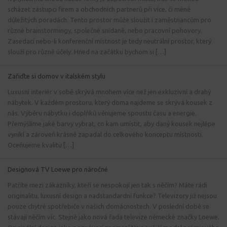
scházet zástupci firem a obchodních partnerů při více, či méně
důležitých poradách. Tento prostor může sloužit i zaměstnancům pro
různé brainstormingy, společné snídaně, nebo pracovní pohovory.
Zasedací nebo-li konferenční místnost je tedy neutrální prostor, který
slouží pro různé účely. Hned na začátku bychom si […]
Zařiďte si domov v italském stylu
Luxusní interiér v sobě skrývá mnohem více než jen exkluzivní a drahý
nábytek. V každém prostoru, který doma najdeme se skrývá kousek z
nás. Výběru nábytku i doplňků věnujeme spoustu času a energie.
Přemýšlíme jaké barvy vybrat, co kam umístit, aby daný kousek nejlépe
vynikl a zároveň krásně zapadal do celkového konceptu místnosti.
Oceňujeme kvalitu […]
Designová TV Loewe pro náročné
Patříte mezi zákazníky, kteří se nespokojí jen tak s něčím? Máte rádi
originalitu, luxusní design a nadstandardní funkce? Televizory již nejsou
pouze chytré spotřebiče v našich domácnostech. V poslední době se
stávají něčím víc. Stejně jako nová řada televize německé značky Loewe.