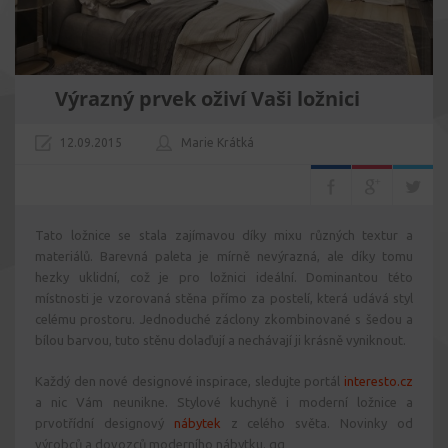
Výrazný prvek oživí Vaši ložnici
12.09.2015
Marie Krátká
Tato ložnice se stala zajímavou díky mixu různých textur a
materiálů. Barevná paleta je mírně nevýrazná, ale díky tomu
hezky uklidní, což je pro ložnici ideální. Dominantou této
místnosti je vzorovaná stěna přímo za postelí, která udává styl
celému prostoru. Jednoduché záclony zkombinované s šedou a
bílou barvou, tuto stěnu dolaďují a nechávají ji krásně vyniknout.
Každý den nové designové inspirace, sledujte portál
interesto.cz
a nic Vám neunikne. Stylové kuchyně i moderní ložnice a
prvotřídní designový
nábytek
z celého světa. Novinky od
výrobců a dovozců moderního nábytku. qq