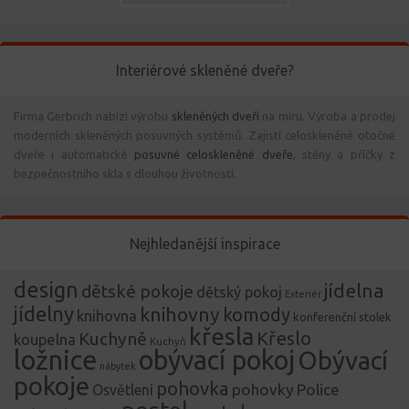
Interiérové skleněné dveře?
Firma Gerbrich nabízí výrobu
skleněných dveří
na míru. Výroba a prodej
moderních skleněných posuvných systémů. Zajistí celoskleněné otočné
dveře i automatické
posuvné celoskleněné dveře
, stěny a příčky z
bezpečnostního skla s dlouhou životností.
Nejhledanější inspirace
design
jídelna
dětské pokoje
dětský pokoj
Exteriér
jídelny
knihovny
komody
knihovna
konferenční stolek
křesla
Křeslo
Kuchyně
koupelna
Kuchyň
ložnice
obývací pokoj
Obývací
nábytek
pokoje
pohovka
pohovky
Police
Osvětlení