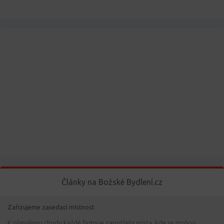
Články na Božské Bydlení.cz
Zařizujeme zasedací místnost
K plynulému chodu každé firmy je zapotřebí místa, kde se mohou