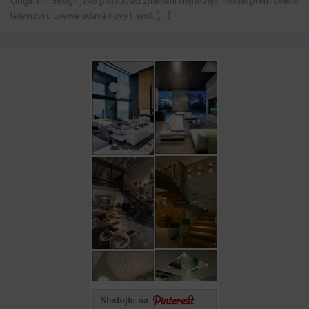
Originální design jako poznávací znamení Nejnovější model prémiového
televizoru Loewe udává nový trend. […]