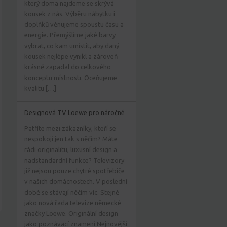
který doma najdeme se skrývá
kousek z nás. Výběru nábytku i
doplňků věnujeme spoustu času a
energie. Přemýšlíme jaké barvy
vybrat, co kam umístit, aby daný
kousek nejlépe vynikl a zároveň
krásně zapadal do celkového
konceptu místnosti. Oceňujeme
kvalitu […]
Designová TV Loewe pro náročné
Patříte mezi zákazníky, kteří se
nespokojí jen tak s něčím? Máte
rádi originalitu, luxusní design a
nadstandardní funkce? Televizory
již nejsou pouze chytré spotřebiče
v našich domácnostech. V poslední
době se stávají něčím víc. Stejně
jako nová řada televize německé
značky Loewe. Originální design
jako poznávací znamení Nejnovější