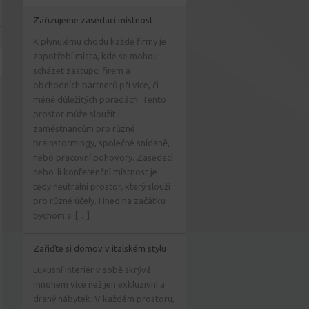
Zařizujeme zasedací místnost
K plynulému chodu každé firmy je
zapotřebí místa, kde se mohou
scházet zástupci firem a
obchodních partnerů při více, či
méně důležitých poradách. Tento
prostor může sloužit i
zaměstnancům pro různé
brainstormingy, společné snídaně,
nebo pracovní pohovory. Zasedací
nebo-li konferenční místnost je
tedy neutrální prostor, který slouží
pro různé účely. Hned na začátku
bychom si […]
Zařiďte si domov v italském stylu
Luxusní interiér v sobě skrývá
mnohem více než jen exkluzivní a
drahý nábytek. V každém prostoru,