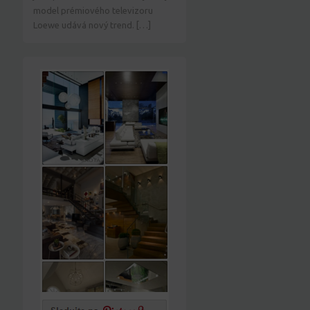
model prémiového televizoru
Loewe udává nový trend. […]