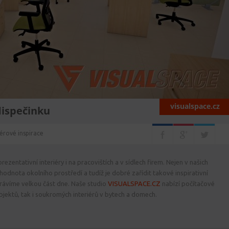
visualspace.cz
dispečinku
iérové inspirace
rezentativní interiéry i na pracovištích a v sídlech firem. Nejen v našich
odnota okolního prostředí a tudíž je dobré zařídit takové inspirativní
trávíme velkou část dne. Naše studio
VISUALSPACE.CZ
nabízí počítačové
bjektů, tak i soukromých interiérů v bytech a domech.