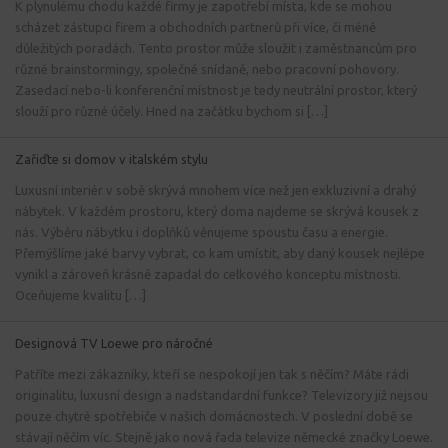
K plynulému chodu každé firmy je zapotřebí místa, kde se mohou
scházet zástupci firem a obchodních partnerů při více, či méně
důležitých poradách. Tento prostor může sloužit i zaměstnancům pro
různé brainstormingy, společné snídaně, nebo pracovní pohovory.
Zasedací nebo-li konferenční místnost je tedy neutrální prostor, který
slouží pro různé účely. Hned na začátku bychom si […]
Zařiďte si domov v italském stylu
Luxusní interiér v sobě skrývá mnohem více než jen exkluzivní a drahý
nábytek. V každém prostoru, který doma najdeme se skrývá kousek z
nás. Výběru nábytku i doplňků věnujeme spoustu času a energie.
Přemýšlíme jaké barvy vybrat, co kam umístit, aby daný kousek nejlépe
vynikl a zároveň krásně zapadal do celkového konceptu místnosti.
Oceňujeme kvalitu […]
Designová TV Loewe pro náročné
Patříte mezi zákazníky, kteří se nespokojí jen tak s něčím? Máte rádi
originalitu, luxusní design a nadstandardní funkce? Televizory již nejsou
pouze chytré spotřebiče v našich domácnostech. V poslední době se
stávají něčím víc. Stejně jako nová řada televize německé značky Loewe.