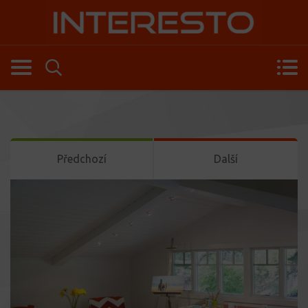
Předchozí
Další