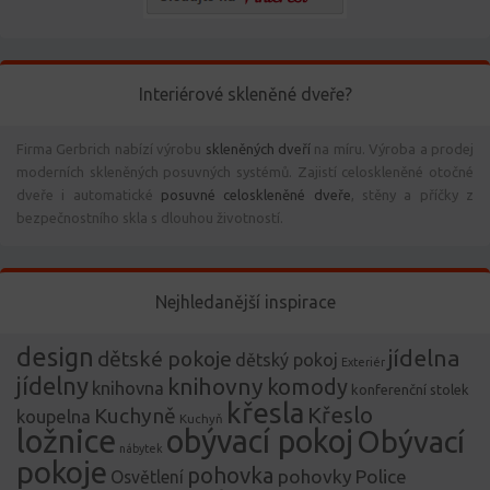
Interiérové skleněné dveře?
Firma Gerbrich nabízí výrobu
skleněných dveří
na míru. Výroba a prodej
moderních skleněných posuvných systémů. Zajistí celoskleněné otočné
dveře i automatické
posuvné celoskleněné dveře
, stěny a příčky z
bezpečnostního skla s dlouhou životností.
Nejhledanější inspirace
design
jídelna
dětské pokoje
dětský pokoj
Exteriér
jídelny
knihovny
komody
knihovna
konferenční stolek
křesla
Křeslo
Kuchyně
koupelna
Kuchyň
ložnice
obývací pokoj
Obývací
nábytek
pokoje
pohovka
pohovky
Police
Osvětlení