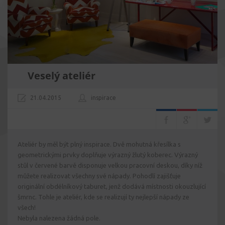
Veselý ateliér
21.04.2015
inspirace
Ateliér by měl být plný inspirace. Dvě mohutná křesílka s
geometrickými prvky doplňuje výrazný žlutý koberec. Výrazný
stůl v červené barvě disponuje velkou pracovní deskou, díky níž
můžete realizovat všechny své nápady. Pohodlí zajišťuje
originální obdélníkový taburet, jenž dodává místnosti okouzlující
šmrnc. Tohle je ateliér, kde se realizují ty nejlepší nápady ze
všech!
Nebyla nalezena žádná pole.