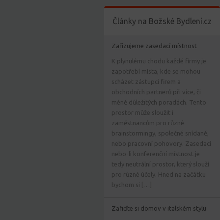
Články na Božské Bydlení.cz
Zařizujeme zasedací místnost
K plynulému chodu každé firmy je
zapotřebí místa, kde se mohou
scházet zástupci firem a
obchodních partnerů při více, či
méně důležitých poradách. Tento
prostor může sloužit i
zaměstnancům pro různé
brainstormingy, společné snídaně,
nebo pracovní pohovory. Zasedací
nebo-li konferenční místnost je
tedy neutrální prostor, který slouží
pro různé účely. Hned na začátku
bychom si […]
Zařiďte si domov v italském stylu