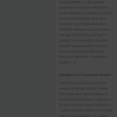
Luxusní interiér v sobě skrývá
mnohem více než jen exkluzivní a
drahý nábytek. V každém prostoru,
který doma najdeme se skrývá
kousek z nás. Výběru nábytku i
doplňků věnujeme spoustu času a
energie. Přemýšlíme jaké barvy
vybrat, co kam umístit, aby daný
kousek nejlépe vynikl a zároveň
krásně zapadal do celkového
konceptu místnosti. Oceňujeme
kvalitu […]
Designová TV Loewe pro náročné
Patříte mezi zákazníky, kteří se
nespokojí jen tak s něčím? Máte
rádi originalitu, luxusní design a
nadstandardní funkce? Televizory
již nejsou pouze chytré spotřebiče
v našich domácnostech. V poslední
době se stávají něčím víc. Stejně