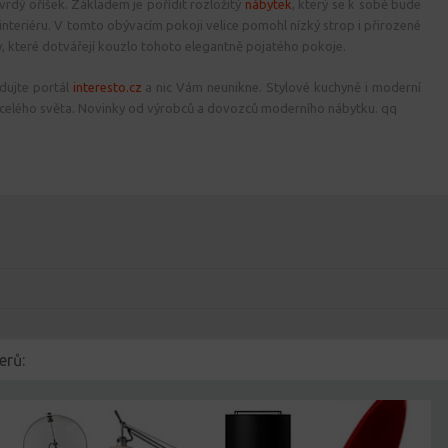
vrdý oříšek. Základem je pořídit rozložitý
nábytek
, který se k sobě bude
nteriéru. V tomto obývacím pokoji velice pomohl nízký strop i přirozené
 které dotvářejí kouzlo tohoto elegantně pojatého pokoje.
dujte portál
interesto.cz
a nic Vám neunikne. Stylové kuchyně i moderní
celého světa. Novinky od výrobců a dovozců moderního nábytku. qq
erů: