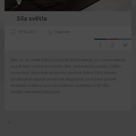
Síla světla
09.06.2015
inspirace
Říká se, že světlé ložnice úspěšně dobíjí energii. A s novou energií
se pak lépe vstává do nového dne. Jednoduchá postel, v bílém
provedení, disponuje netypicky vysokým čelem. Díky tomuto
prodloužení vypadá postel tak elegantně. Do ložnice proudí
dostatek světla a my si tak můžeme vychutnat svěží den.
Nebyla nalezena žádná pole.
-->