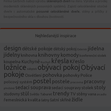
Firma Gerbrich nabízí výrobu
skleněných dveří
na míru. Výroba a prodej
moderních skleněných posuvných systémů. Zajistí celoskleněné otočné
dveře i automatické
posuvné celoskleněné dveře
, stěny a příčky z
bezpečnostního skla s dlouhou životností.
Nejhledanější inspirace
design
jídelna
dětské pokoje
dětský pokoj
Exteriér
jídelny
knihovny
komody
knihovna
konferenční stolek
křesla
Křeslo
Kuchyně
koupelna
Kuchyň
ložnice
obývací pokoj
Obývací
nábytek
pokoje
pohovka
pohovky
Police
Osvětlení
postel
postele
pracovny
policový systém
pracovna
stoly
sedací souprava
stolek
sedací soupravy
předsíně
trendy
stůl
TV stěny
studovny
vana
Světlo
Taburet
zrcadlo
židle
řemeslnická kvalita
šatní skříně
šatny