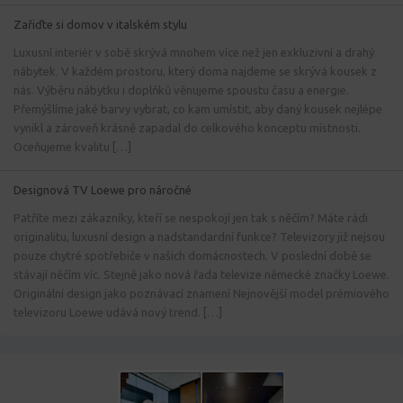
Zařiďte si domov v italském stylu
Luxusní interiér v sobě skrývá mnohem více než jen exkluzivní a drahý
nábytek. V každém prostoru, který doma najdeme se skrývá kousek z
nás. Výběru nábytku i doplňků věnujeme spoustu času a energie.
Přemýšlíme jaké barvy vybrat, co kam umístit, aby daný kousek nejlépe
vynikl a zároveň krásně zapadal do celkového konceptu místnosti.
Oceňujeme kvalitu […]
Designová TV Loewe pro náročné
Patříte mezi zákazníky, kteří se nespokojí jen tak s něčím? Máte rádi
originalitu, luxusní design a nadstandardní funkce? Televizory již nejsou
pouze chytré spotřebiče v našich domácnostech. V poslední době se
stávají něčím víc. Stejně jako nová řada televize německé značky Loewe.
Originální design jako poznávací znamení Nejnovější model prémiového
televizoru Loewe udává nový trend. […]