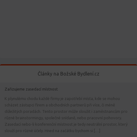
Články na Božské Bydlení.cz
Zařizujeme zasedací místnost
K plynulému chodu každé firmy je zapotřebí místa, kde se mohou
scházet zástupci firem a obchodních partnerů při více, či méně
důležitých poradách. Tento prostor může sloužit i zaměstnancům pro
různé brainstormingy, společné snídaně, nebo pracovní pohovory.
Zasedací nebo-li konferenční místnost je tedy neutrální prostor, který
slouží pro různé účely. Hned na začátku bychom si […]