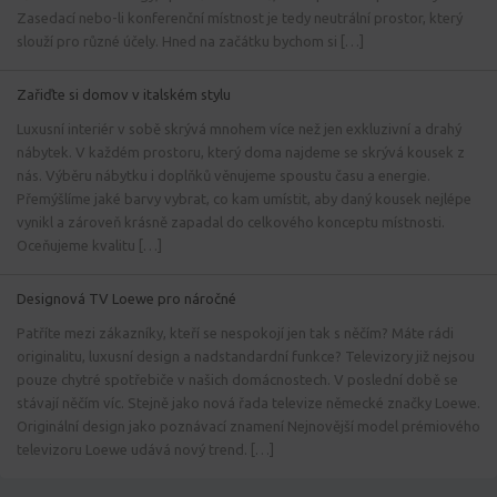
Zasedací nebo-li konferenční místnost je tedy neutrální prostor, který
slouží pro různé účely. Hned na začátku bychom si […]
Zařiďte si domov v italském stylu
Luxusní interiér v sobě skrývá mnohem více než jen exkluzivní a drahý
nábytek. V každém prostoru, který doma najdeme se skrývá kousek z
nás. Výběru nábytku i doplňků věnujeme spoustu času a energie.
Přemýšlíme jaké barvy vybrat, co kam umístit, aby daný kousek nejlépe
vynikl a zároveň krásně zapadal do celkového konceptu místnosti.
Oceňujeme kvalitu […]
Designová TV Loewe pro náročné
Patříte mezi zákazníky, kteří se nespokojí jen tak s něčím? Máte rádi
originalitu, luxusní design a nadstandardní funkce? Televizory již nejsou
pouze chytré spotřebiče v našich domácnostech. V poslední době se
stávají něčím víc. Stejně jako nová řada televize německé značky Loewe.
Originální design jako poznávací znamení Nejnovější model prémiového
televizoru Loewe udává nový trend. […]