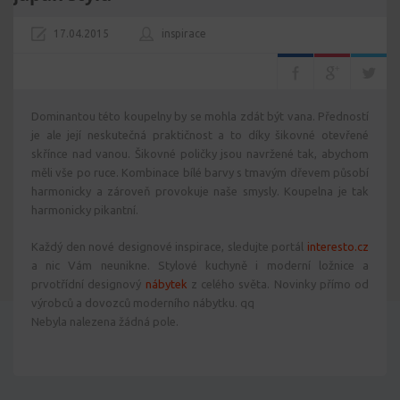
17.04.2015
inspirace
Dominantou této koupelny by se mohla zdát být vana. Předností
je ale její neskutečná praktičnost a to díky šikovné otevřené
skřínce nad vanou. Šikovné poličky jsou navržené tak, abychom
měli vše po ruce. Kombinace bílé barvy s tmavým dřevem působí
harmonicky a zároveň provokuje naše smysly. Koupelna je tak
harmonicky pikantní.
Každý den nové designové inspirace, sledujte portál
interesto.cz
a nic Vám neunikne. Stylové kuchyně i moderní ložnice a
prvotřídní designový
nábytek
z celého světa. Novinky přímo od
výrobců a dovozců moderního nábytku. qq
Nebyla nalezena žádná pole.