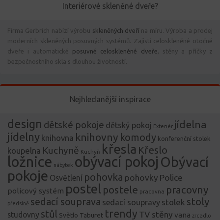
Interiérové skleněné dveře?
Firma Gerbrich nabízí výrobu
skleněných dveří
na míru. Výroba a prodej
moderních skleněných posuvných systémů. Zajistí celoskleněné otočné
dveře i automatické
posuvné celoskleněné dveře
, stěny a příčky z
bezpečnostního skla s dlouhou životností.
Nejhledanější inspirace
design
jídelna
dětské pokoje
dětský pokoj
Exteriér
jídelny
knihovny
komody
knihovna
konferenční stolek
křesla
Křeslo
Kuchyně
koupelna
Kuchyň
ložnice
obývací pokoj
Obývací
nábytek
pokoje
pohovka
pohovky
Police
Osvětlení
postel
postele
pracovny
policový systém
pracovna
stoly
sedací souprava
stolek
sedací soupravy
předsíně
trendy
stůl
TV stěny
studovny
vana
Světlo
Taburet
zrcadlo