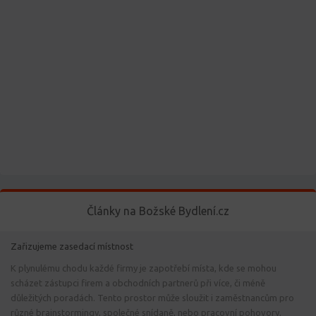
Články na Božské Bydlení.cz
Zařizujeme zasedací místnost
K plynulému chodu každé firmy je zapotřebí místa, kde se mohou
scházet zástupci firem a obchodních partnerů při více, či méně
důležitých poradách. Tento prostor může sloužit i zaměstnancům pro
různé brainstormingy, společné snídaně, nebo pracovní pohovory.