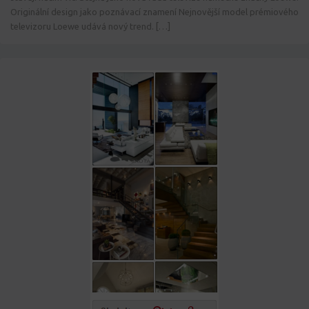
Originální design jako poznávací znamení Nejnovější model prémiového
televizoru Loewe udává nový trend. […]