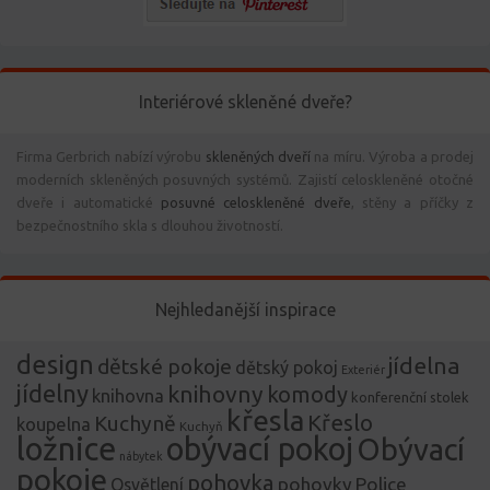
Interiérové skleněné dveře?
Firma Gerbrich nabízí výrobu
skleněných dveří
na míru. Výroba a prodej
moderních skleněných posuvných systémů. Zajistí celoskleněné otočné
dveře i automatické
posuvné celoskleněné dveře
, stěny a příčky z
bezpečnostního skla s dlouhou životností.
Nejhledanější inspirace
design
jídelna
dětské pokoje
dětský pokoj
Exteriér
jídelny
knihovny
komody
knihovna
konferenční stolek
křesla
Křeslo
Kuchyně
koupelna
Kuchyň
ložnice
obývací pokoj
Obývací
nábytek
pokoje
pohovka
pohovky
Police
Osvětlení