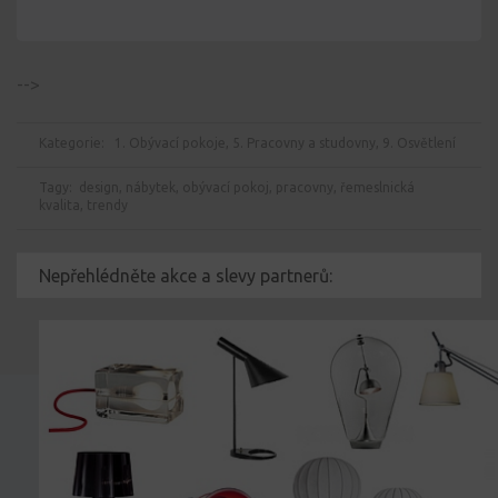
-->
Kategorie:
1. Obývací pokoje
,
5. Pracovny a studovny
,
9. Osvětlení
Tagy:
design
,
nábytek
,
obývací pokoj
,
pracovny
,
řemeslnická
kvalita
,
trendy
Nepřehlédněte akce a slevy partnerů: