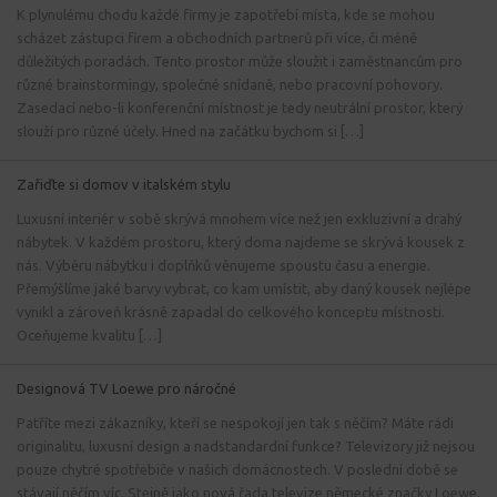
K plynulému chodu každé firmy je zapotřebí místa, kde se mohou
scházet zástupci firem a obchodních partnerů při více, či méně
důležitých poradách. Tento prostor může sloužit i zaměstnancům pro
různé brainstormingy, společné snídaně, nebo pracovní pohovory.
Zasedací nebo-li konferenční místnost je tedy neutrální prostor, který
slouží pro různé účely. Hned na začátku bychom si […]
Zařiďte si domov v italském stylu
Luxusní interiér v sobě skrývá mnohem více než jen exkluzivní a drahý
nábytek. V každém prostoru, který doma najdeme se skrývá kousek z
nás. Výběru nábytku i doplňků věnujeme spoustu času a energie.
Přemýšlíme jaké barvy vybrat, co kam umístit, aby daný kousek nejlépe
vynikl a zároveň krásně zapadal do celkového konceptu místnosti.
Oceňujeme kvalitu […]
Designová TV Loewe pro náročné
Patříte mezi zákazníky, kteří se nespokojí jen tak s něčím? Máte rádi
originalitu, luxusní design a nadstandardní funkce? Televizory již nejsou
pouze chytré spotřebiče v našich domácnostech. V poslední době se
stávají něčím víc. Stejně jako nová řada televize německé značky Loewe.