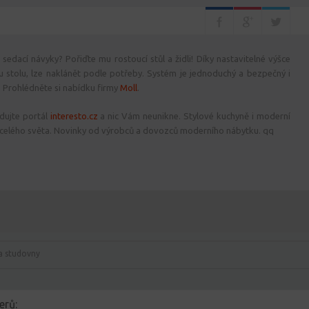
 sedací návyky? Pořiďte mu rostoucí stůl a židli! Díky nastavitelné výšce
 stolu, lze naklánět podle potřeby. Systém je jednoduchý a bezpečný i
? Prohlédněte si nabídku firmy
Moll
.
dujte portál
interesto.cz
a nic Vám neunikne. Stylové kuchyně i moderní
celého světa. Novinky od výrobců a dovozců moderního nábytku. qq
a studovny
erů: