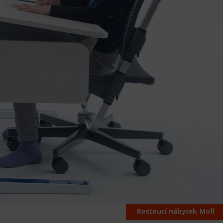
Rostoucí nábytek Moll