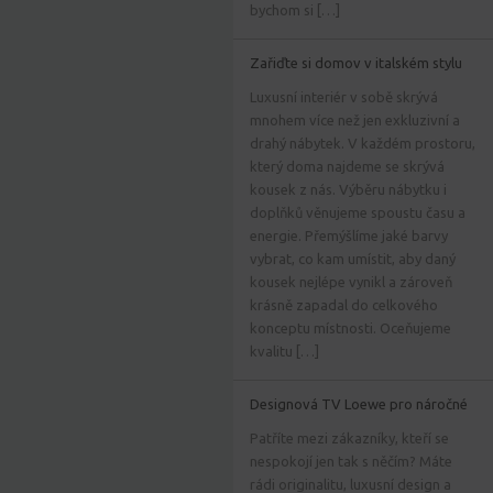
bychom si […]
Zařiďte si domov v italském stylu
Luxusní interiér v sobě skrývá
mnohem více než jen exkluzivní a
drahý nábytek. V každém prostoru,
který doma najdeme se skrývá
kousek z nás. Výběru nábytku i
doplňků věnujeme spoustu času a
energie. Přemýšlíme jaké barvy
vybrat, co kam umístit, aby daný
kousek nejlépe vynikl a zároveň
krásně zapadal do celkového
konceptu místnosti. Oceňujeme
kvalitu […]
Designová TV Loewe pro náročné
Patříte mezi zákazníky, kteří se
nespokojí jen tak s něčím? Máte
rádi originalitu, luxusní design a