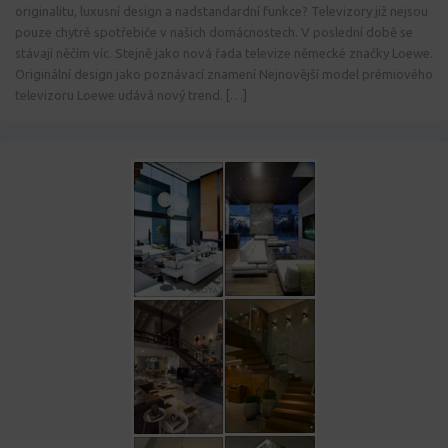
originalitu, luxusní design a nadstandardní funkce? Televizory již nejsou
pouze chytré spotřebiče v našich domácnostech. V poslední době se
stávají něčím víc. Stejně jako nová řada televize německé značky Loewe.
Originální design jako poznávací znamení Nejnovější model prémiového
televizoru Loewe udává nový trend. […]