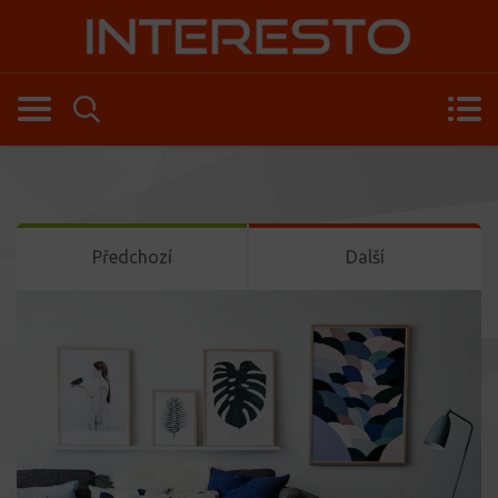
Předchozí
Další