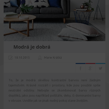
Modrá je dobrá
18.10.2015
Marie Krátká
To, že je modrá skvělou kontrastní barvou není žádným
tajemstvím. Krásně rozzáří i prostory, kde jsou použité spíše
neutrální odstíny. Nebojte se zkombinovat barvy různých
doplňků, jako jsou například polštáře, deky, či dominantní barvy
v obraze. Uvidíte jak se jinak nudný pokoj stane živějším.