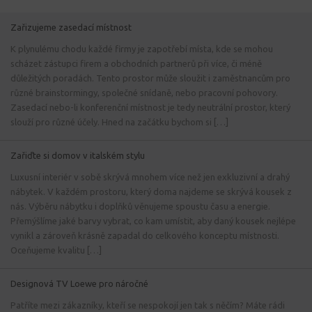
Zařizujeme zasedací místnost
K plynulému chodu každé firmy je zapotřebí místa, kde se mohou
scházet zástupci firem a obchodních partnerů při více, či méně
důležitých poradách. Tento prostor může sloužit i zaměstnancům pro
různé brainstormingy, společné snídaně, nebo pracovní pohovory.
Zasedací nebo-li konferenční místnost je tedy neutrální prostor, který
slouží pro různé účely. Hned na začátku bychom si […]
Zařiďte si domov v italském stylu
Luxusní interiér v sobě skrývá mnohem více než jen exkluzivní a drahý
nábytek. V každém prostoru, který doma najdeme se skrývá kousek z
nás. Výběru nábytku i doplňků věnujeme spoustu času a energie.
Přemýšlíme jaké barvy vybrat, co kam umístit, aby daný kousek nejlépe
vynikl a zároveň krásně zapadal do celkového konceptu místnosti.
Oceňujeme kvalitu […]
Designová TV Loewe pro náročné
Patříte mezi zákazníky, kteří se nespokojí jen tak s něčím? Máte rádi