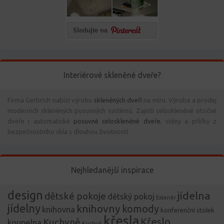
Interiérové skleněné dveře?
Firma Gerbrich nabízí výrobu
skleněných dveří
na míru. Výroba a prodej
moderních skleněných posuvných systémů. Zajistí celoskleněné otočné
dveře i automatické
posuvné celoskleněné dveře
, stěny a příčky z
bezpečnostního skla s dlouhou životností.
Nejhledanější inspirace
design
jídelna
dětské pokoje
dětský pokoj
Exteriér
jídelny
knihovny
komody
knihovna
konferenční stolek
křesla
Křeslo
Kuchyně
koupelna
Kuchyň