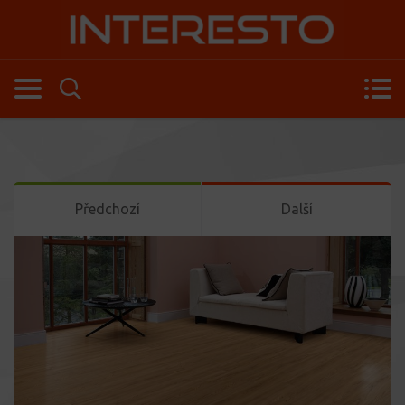
Předchozí
Další