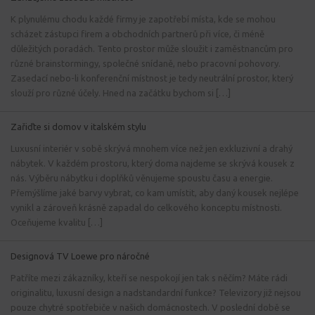
K plynulému chodu každé firmy je zapotřebí místa, kde se mohou
scházet zástupci firem a obchodních partnerů při více, či méně
důležitých poradách. Tento prostor může sloužit i zaměstnancům pro
různé brainstormingy, společné snídaně, nebo pracovní pohovory.
Zasedací nebo-li konferenční místnost je tedy neutrální prostor, který
slouží pro různé účely. Hned na začátku bychom si […]
Zařiďte si domov v italském stylu
Luxusní interiér v sobě skrývá mnohem více než jen exkluzivní a drahý
nábytek. V každém prostoru, který doma najdeme se skrývá kousek z
nás. Výběru nábytku i doplňků věnujeme spoustu času a energie.
Přemýšlíme jaké barvy vybrat, co kam umístit, aby daný kousek nejlépe
vynikl a zároveň krásně zapadal do celkového konceptu místnosti.
Oceňujeme kvalitu […]
Designová TV Loewe pro náročné
Patříte mezi zákazníky, kteří se nespokojí jen tak s něčím? Máte rádi
originalitu, luxusní design a nadstandardní funkce? Televizory již nejsou
pouze chytré spotřebiče v našich domácnostech. V poslední době se