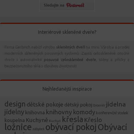
Interiérové skleněné dveře?
Firma Gerbrich nabízí výrobu
skleněných dveří
na míru. Výroba a prodej
moderních skleněných posuvných systémů. Zajistí celoskleněné otočné
dveře i automatické
posuvné celoskleněné dveře
, stěny a příčky z
bezpečnostního skla s dlouhou životností.
Nejhledanější inspirace
design
jídelna
dětské pokoje
dětský pokoj
Exteriér
jídelny
knihovny
komody
knihovna
konferenční stolek
křesla
Křeslo
Kuchyně
koupelna
Kuchyň
ložnice
obývací pokoj
Obývací
nábytek