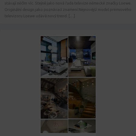
stávají něčím víc. Stejně jako nová řada televize německé značky Loewe.
Originální design jako poznávací znamení Nejnovější model prémiového
televizoru Loewe udává nový trend. […]