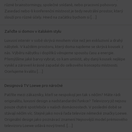
různé brainstormingy, společné snídaně, nebo pracovní pohovory.
Zasedací nebo-li konferenční místnost je tedy neutrální prostor, který
slouží pro různé účely. Hned na začátku bychom si […]
Zařiďte si domov v italském stylu
Luxusní interiér v sobě skrývá mnohem více než jen exkluzivní a drahý
nábytek. V každém prostoru, který doma najdeme se skrývá kousek z
nás. Výběru nábytku i doplňků věnujeme spoustu času a energie.
Přemýšlíme jaké barvy vybrat, co kam umístit, aby daný kousek nejlépe
vynikl a zároveň krásně zapadal do celkového konceptu místnosti.
Oceňujeme kvalitu […]
Designová TV Loewe pro náročné
Patříte mezi zákazníky, kteří se nespokojí jen tak s něčím? Máte rádi
originalitu, luxusní design a nadstandardní funkce? Televizory již nejsou
pouze chytré spotřebiče v našich domácnostech. V poslední době se
stávají něčím víc. Stejně jako nová řada televize německé značky Loewe.
Originální design jako poznávací znamení Nejnovější model prémiového
televizoru Loewe udává nový trend. […]