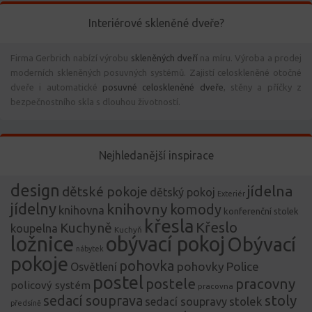
Interiérové skleněné dveře?
Firma Gerbrich nabízí výrobu
skleněných dveří
na míru. Výroba a prodej
moderních skleněných posuvných systémů. Zajistí celoskleněné otočné
dveře i automatické
posuvné celoskleněné dveře
, stěny a příčky z
bezpečnostního skla s dlouhou životností.
Nejhledanější inspirace
design
jídelna
dětské pokoje
dětský pokoj
Exteriér
jídelny
knihovny
komody
knihovna
konferenční stolek
křesla
Křeslo
Kuchyně
koupelna
Kuchyň
ložnice
obývací pokoj
Obývací
nábytek
pokoje
pohovka
pohovky
Police
Osvětlení
postel
postele
pracovny
policový systém
pracovna
stoly
sedací souprava
stolek
sedací soupravy
předsíně