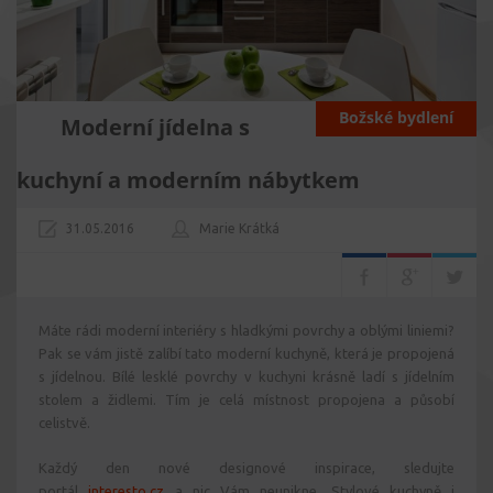
Božské bydlení
Moderní jídelna s
kuchyní a moderním nábytkem
31.05.2016
Marie Krátká
Máte rádi moderní interiéry s hladkými povrchy a oblými liniemi?
Pak se vám jistě zalíbí tato moderní kuchyně, která je propojená
s jídelnou. Bílé lesklé povrchy v kuchyni krásně ladí s jídelním
stolem a židlemi. Tím je celá místnost propojena a působí
celistvě.
Každý den nové designové inspirace, sledujte
portál
interesto.cz
a nic Vám neunikne. Stylové kuchyně i