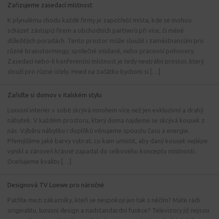
Zařizujeme zasedací místnost
K plynulému chodu každé firmy je zapotřebí místa, kde se mohou
scházet zástupci firem a obchodních partnerů při více, či méně
důležitých poradách. Tento prostor může sloužit i zaměstnancům pro
různé brainstormingy, společné snídaně, nebo pracovní pohovory.
Zasedací nebo-li konferenční místnost je tedy neutrální prostor, který
slouží pro různé účely. Hned na začátku bychom si […]
Zařiďte si domov v italském stylu
Luxusní interiér v sobě skrývá mnohem více než jen exkluzivní a drahý
nábytek. V každém prostoru, který doma najdeme se skrývá kousek z
nás. Výběru nábytku i doplňků věnujeme spoustu času a energie.
Přemýšlíme jaké barvy vybrat, co kam umístit, aby daný kousek nejlépe
vynikl a zároveň krásně zapadal do celkového konceptu místnosti.
Oceňujeme kvalitu […]
Designová TV Loewe pro náročné
Patříte mezi zákazníky, kteří se nespokojí jen tak s něčím? Máte rádi
originalitu, luxusní design a nadstandardní funkce? Televizory již nejsou