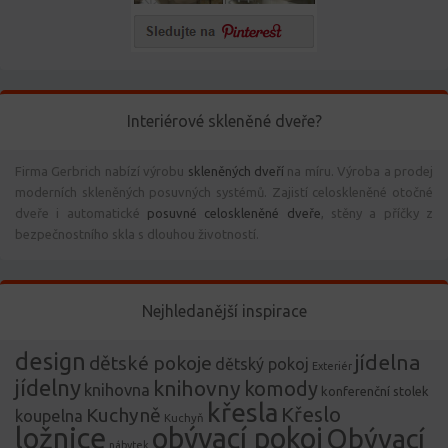
Interiérové skleněné dveře?
Firma Gerbrich nabízí výrobu
skleněných dveří
na míru. Výroba a prodej
moderních skleněných posuvných systémů. Zajistí celoskleněné otočné
dveře i automatické
posuvné celoskleněné dveře
, stěny a příčky z
bezpečnostního skla s dlouhou životností.
Nejhledanější inspirace
design
jídelna
dětské pokoje
dětský pokoj
Exteriér
jídelny
knihovny
komody
knihovna
konferenční stolek
křesla
Křeslo
Kuchyně
koupelna
Kuchyň
ložnice
obývací pokoj
Obývací
nábytek