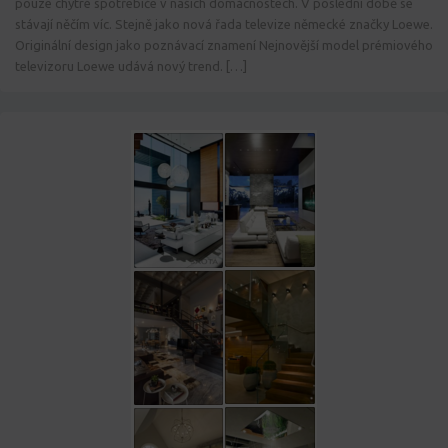
pouze chytré spotřebiče v našich domácnostech. V poslední době se
stávají něčím víc. Stejně jako nová řada televize německé značky Loewe.
Originální design jako poznávací znamení Nejnovější model prémiového
televizoru Loewe udává nový trend. […]