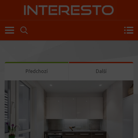
Předchozí
Další