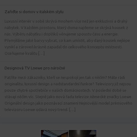
Zařiďte si domov v italském stylu
Luxusní interiér v sobě skrývá mnohem více než jen exkluzivní a drahý
nábytek. V každém prostoru, který doma najdeme se skrývá kousek z
nás. Výběru nábytku i doplňků věnujeme spoustu času a energie.
Přemýšlíme jaké barvy vybrat, co kam umístit, aby daný kousek nejlépe
vynikl a zároveň krásně zapadal do celkového konceptu místnosti.
Oceňujeme kvalitu […]
Designová TV Loewe pro náročné
Patříte mezi zákazníky, kteří se nespokojí jen tak s něčím? Máte rádi
originalitu, luxusní design a nadstandardní funkce? Televizory již nejsou
pouze chytré spotřebiče v našich domácnostech. V poslední době se
stávají něčím víc. Stejně jako nová řada televize německé značky Loewe.
Originální design jako poznávací znamení Nejnovější model prémiového
televizoru Loewe udává nový trend. […]