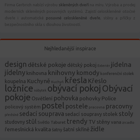
Firma Gerbrich nabízí výrobu
skleněných dveří
na míru. Výroba a prodej
moderních skleněných posuvných systémů. Zajistí celoskleněné otočné
dveře i automatické
posuvné celoskleněné dveře
, stěny a příčky z
bezpečnostního skla s dlouhou životností.
Nejhledanější inspirace
design
jídelna
dětské pokoje
dětský pokoj
Exteriér
jídelny
knihovny
komody
knihovna
konferenční stolek
křesla
Křeslo
Kuchyně
koupelna
Kuchyň
ložnice
obývací pokoj
Obývací
nábytek
pokoje
pohovka
pohovky
Police
Osvětlení
postel
postele
pracovny
policový systém
pracovna
stoly
sedací souprava
stolek
sedací soupravy
předsíně
trendy
stůl
TV stěny
studovny
vana
Světlo
Taburet
zrcadlo
židle
řemeslnická kvalita
šatní skříně
šatny