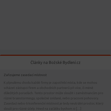
Články na Božské Bydlení.cz
Zařizujeme zasedací místnost
K plynulému chodu každé firmy je zapotřebí místa, kde se mohou
scházet zástupci firem a obchodních partnerů při více, či méně
důležitých poradách. Tento prostor může sloužit i zaměstnancům pro
různé brainstormingy, společné snídaně, nebo pracovní pohovory.
Zasedací nebo-li konferenční místnost je tedy neutrální prostor, který
slouží pro různé účely. Hned na začátku bychom si […]