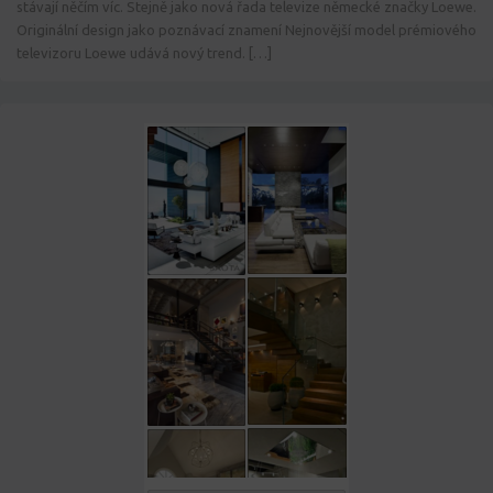
stávají něčím víc. Stejně jako nová řada televize německé značky Loewe.
Originální design jako poznávací znamení Nejnovější model prémiového
televizoru Loewe udává nový trend. […]