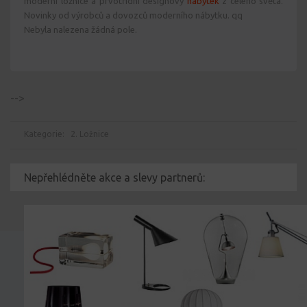
moderní ložnice a prvotřídní designový
nábytek
z celého světa.
Novinky od výrobců a dovozců moderního nábytku. qq
Nebyla nalezena žádná pole.
-->
Kategorie:
2. Ložnice
Nepřehlédněte akce a slevy partnerů: