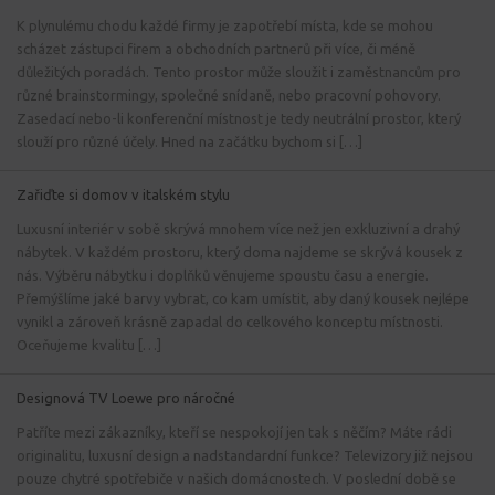
K plynulému chodu každé firmy je zapotřebí místa, kde se mohou
scházet zástupci firem a obchodních partnerů při více, či méně
důležitých poradách. Tento prostor může sloužit i zaměstnancům pro
různé brainstormingy, společné snídaně, nebo pracovní pohovory.
Zasedací nebo-li konferenční místnost je tedy neutrální prostor, který
slouží pro různé účely. Hned na začátku bychom si […]
Zařiďte si domov v italském stylu
Luxusní interiér v sobě skrývá mnohem více než jen exkluzivní a drahý
nábytek. V každém prostoru, který doma najdeme se skrývá kousek z
nás. Výběru nábytku i doplňků věnujeme spoustu času a energie.
Přemýšlíme jaké barvy vybrat, co kam umístit, aby daný kousek nejlépe
vynikl a zároveň krásně zapadal do celkového konceptu místnosti.
Oceňujeme kvalitu […]
Designová TV Loewe pro náročné
Patříte mezi zákazníky, kteří se nespokojí jen tak s něčím? Máte rádi
originalitu, luxusní design a nadstandardní funkce? Televizory již nejsou
pouze chytré spotřebiče v našich domácnostech. V poslední době se