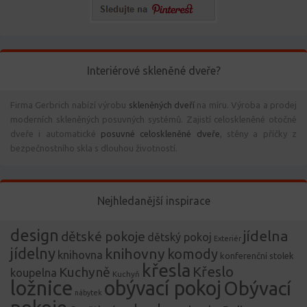
Interiérové skleněné dveře?
Firma Gerbrich nabízí výrobu
skleněných dveří
na míru. Výroba a prodej
moderních skleněných posuvných systémů. Zajistí celoskleněné otočné
dveře i automatické
posuvné celoskleněné dveře
, stěny a příčky z
bezpečnostního skla s dlouhou životností.
Nejhledanější inspirace
design
jídelna
dětské pokoje
dětský pokoj
Exteriér
jídelny
knihovny
komody
knihovna
konferenční stolek
křesla
Křeslo
Kuchyně
koupelna
Kuchyň
ložnice
obývací pokoj
Obývací
nábytek