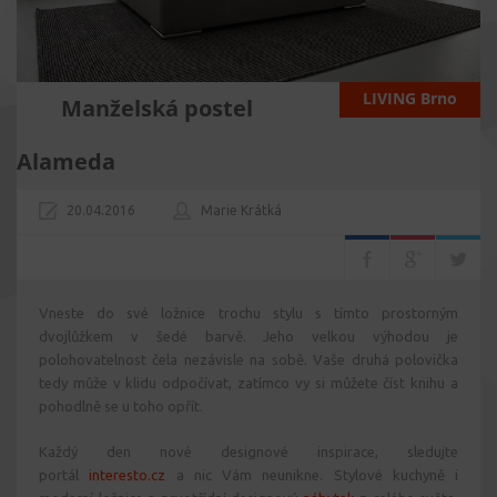
LIVING Brno
Manželská postel
Alameda
20.04.2016
Marie Krátká
Vneste do své ložnice trochu stylu s tímto prostorným
dvojlůžkem v šedé barvě. Jeho velkou výhodou je
polohovatelnost čela nezávisle na sobě. Vaše druhá polovička
tedy může v klidu odpočívat, zatímco vy si můžete číst knihu a
pohodlně se u toho opřít.
Každý den nové designové inspirace, sledujte
portál
interesto.cz
a nic Vám neunikne. Stylové kuchyně i