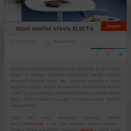
Jespen
Malé otočné křeslo ELECTA
05.04.2016
Marie Krátká
Electa je exkluzivní specialista na Váš odpočinek, ať už s knihou,
filmem či hudbou. Oblíbený skořepinový design zaručuje
maximální komfort sezení díky vysokému opěradlu a wrap-
around provedení. Podnož ze satinované oceli umožňuje otočení
o 360°. Se svými jemnými, zaoblenými křivkami, v široké nabídce
látek a kůží, je ideální pro použití v obývacím pokoji, studiu či
dokonce ložnici.
Každý den nové designové inspirace, sledujte
portál
interesto.cz
a nic Vám neunikne. Stylové kuchyně i
moderní ložnice a prvotřídní designový
nábytek
z celého světa.