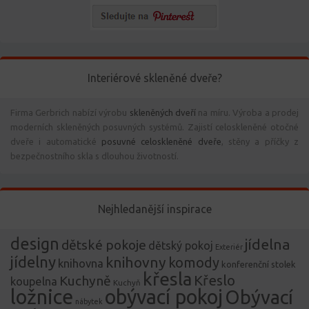
Interiérové skleněné dveře?
Firma Gerbrich nabízí výrobu
skleněných dveří
na míru. Výroba a prodej
moderních skleněných posuvných systémů. Zajistí celoskleněné otočné
dveře i automatické
posuvné celoskleněné dveře
, stěny a příčky z
bezpečnostního skla s dlouhou životností.
Nejhledanější inspirace
design
jídelna
dětské pokoje
dětský pokoj
Exteriér
jídelny
knihovny
komody
knihovna
konferenční stolek
křesla
Křeslo
Kuchyně
koupelna
Kuchyň
ložnice
obývací pokoj
Obývací
nábytek