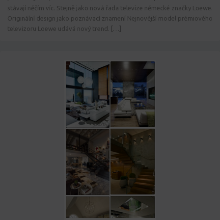
stávají něčím víc. Stejně jako nová řada televize německé značky Loewe.
Originální design jako poznávací znamení Nejnovější model prémiového
televizoru Loewe udává nový trend. […]