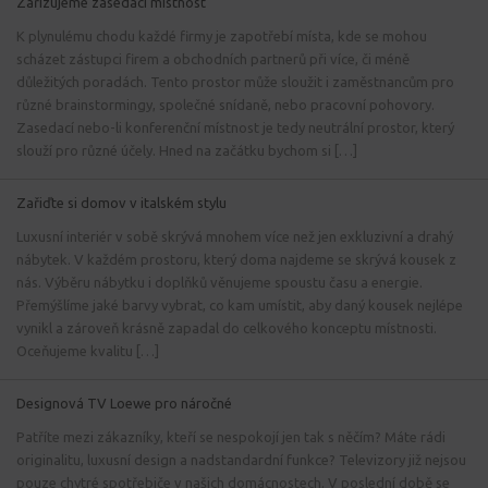
Zařizujeme zasedací místnost
K plynulému chodu každé firmy je zapotřebí místa, kde se mohou
scházet zástupci firem a obchodních partnerů při více, či méně
důležitých poradách. Tento prostor může sloužit i zaměstnancům pro
různé brainstormingy, společné snídaně, nebo pracovní pohovory.
Zasedací nebo-li konferenční místnost je tedy neutrální prostor, který
slouží pro různé účely. Hned na začátku bychom si […]
Zařiďte si domov v italském stylu
Luxusní interiér v sobě skrývá mnohem více než jen exkluzivní a drahý
nábytek. V každém prostoru, který doma najdeme se skrývá kousek z
nás. Výběru nábytku i doplňků věnujeme spoustu času a energie.
Přemýšlíme jaké barvy vybrat, co kam umístit, aby daný kousek nejlépe
vynikl a zároveň krásně zapadal do celkového konceptu místnosti.
Oceňujeme kvalitu […]
Designová TV Loewe pro náročné
Patříte mezi zákazníky, kteří se nespokojí jen tak s něčím? Máte rádi
originalitu, luxusní design a nadstandardní funkce? Televizory již nejsou
pouze chytré spotřebiče v našich domácnostech. V poslední době se