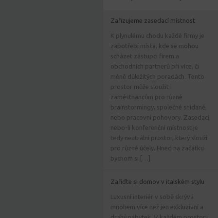
Zařizujeme zasedací místnost
K plynulému chodu každé firmy je
zapotřebí místa, kde se mohou
scházet zástupci firem a
obchodních partnerů při více, či
méně důležitých poradách. Tento
prostor může sloužit i
zaměstnancům pro různé
brainstormingy, společné snídaně,
nebo pracovní pohovory. Zasedací
nebo-li konferenční místnost je
tedy neutrální prostor, který slouží
pro různé účely. Hned na začátku
bychom si […]
Zařiďte si domov v italském stylu
Luxusní interiér v sobě skrývá
mnohem více než jen exkluzivní a
drahý nábytek. V každém prostoru,