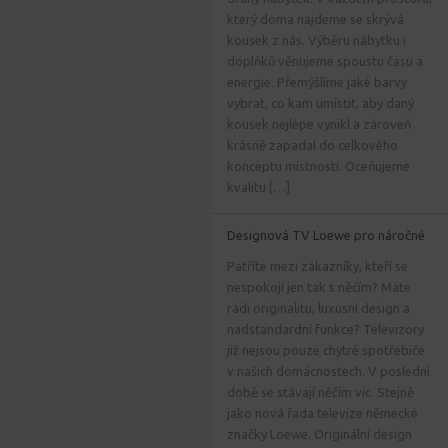
který doma najdeme se skrývá
kousek z nás. Výběru nábytku i
doplňků věnujeme spoustu času a
energie. Přemýšlíme jaké barvy
vybrat, co kam umístit, aby daný
kousek nejlépe vynikl a zároveň
krásně zapadal do celkového
konceptu místnosti. Oceňujeme
kvalitu […]
Designová TV Loewe pro náročné
Patříte mezi zákazníky, kteří se
nespokojí jen tak s něčím? Máte
rádi originalitu, luxusní design a
nadstandardní funkce? Televizory
již nejsou pouze chytré spotřebiče
v našich domácnostech. V poslední
době se stávají něčím víc. Stejně
jako nová řada televize německé
značky Loewe. Originální design