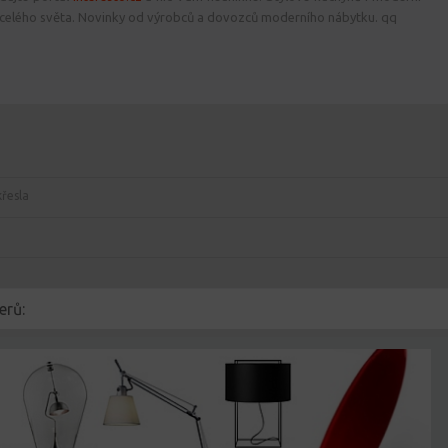
celého světa. Novinky od výrobců a dovozců moderního nábytku. qq
řesla
erů: