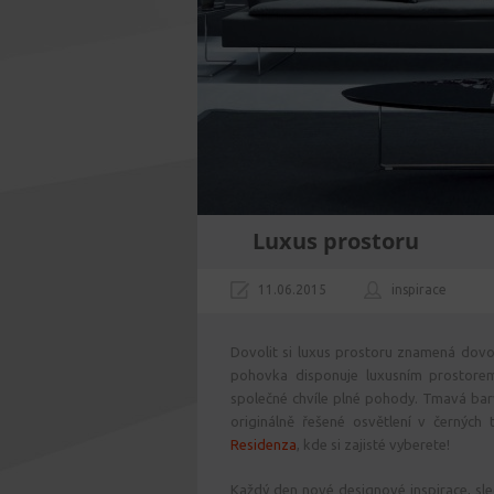
Luxus prostoru
11.06.2015
inspirace
Dovolit si luxus prostoru znamená dovo
pohovka disponuje luxusním prostorem
společné chvíle plné pohody. Tmavá barva
originálně řešené osvětlení v černých 
Residenza
, kde si zajisté vyberete!
Každý den nové designové inspirace, sle