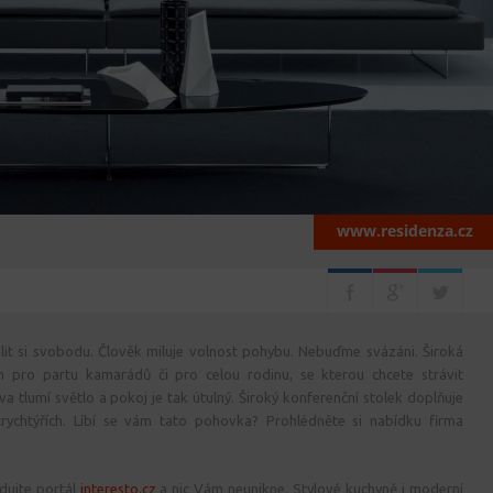
www.residenza.cz
lit si svobodu. Člověk miluje volnost pohybu. Nebuďme svázáni. Široká
 pro partu kamarádů či pro celou rodinu, se kterou chcete strávit
 tlumí světlo a pokoj je tak útulný. Široký konferenční stolek doplňuje
trychtýřích. Líbí se vám tato pohovka? Prohlédněte si nabídku firma
dujte portál
interesto.cz
a nic Vám neunikne. Stylové kuchyně i moderní