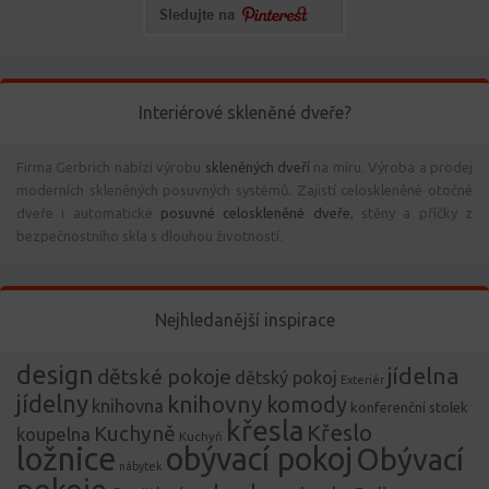
Interiérové skleněné dveře?
Firma Gerbrich nabízí výrobu
skleněných dveří
na míru. Výroba a prodej
moderních skleněných posuvných systémů. Zajistí celoskleněné otočné
dveře i automatické
posuvné celoskleněné dveře
, stěny a příčky z
bezpečnostního skla s dlouhou životností.
Nejhledanější inspirace
design
jídelna
dětské pokoje
dětský pokoj
Exteriér
jídelny
knihovny
komody
knihovna
konferenční stolek
křesla
Křeslo
Kuchyně
koupelna
Kuchyň
ložnice
obývací pokoj
Obývací
nábytek