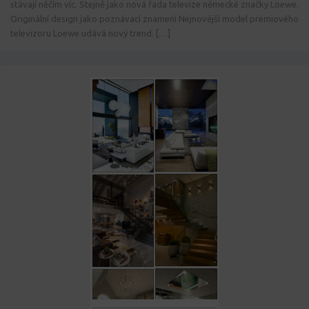
stávají něčím víc. Stejně jako nová řada televize německé značky Loewe.
Originální design jako poznávací znamení Nejnovější model prémiového
televizoru Loewe udává nový trend. […]