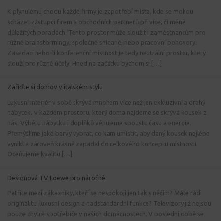
K plynulému chodu každé firmy je zapotřebí místa, kde se mohou
scházet zástupci firem a obchodních partnerů při více, či méně
důležitých poradách. Tento prostor může sloužit i zaměstnancům pro
různé brainstormingy, společné snídaně, nebo pracovní pohovory.
Zasedací nebo-li konferenční místnost je tedy neutrální prostor, který
slouží pro různé účely. Hned na začátku bychom si […]
Zařiďte si domov v italském stylu
Luxusní interiér v sobě skrývá mnohem více než jen exkluzivní a drahý
nábytek. V každém prostoru, který doma najdeme se skrývá kousek z
nás. Výběru nábytku i doplňků věnujeme spoustu času a energie.
Přemýšlíme jaké barvy vybrat, co kam umístit, aby daný kousek nejlépe
vynikl a zároveň krásně zapadal do celkového konceptu místnosti.
Oceňujeme kvalitu […]
Designová TV Loewe pro náročné
Patříte mezi zákazníky, kteří se nespokojí jen tak s něčím? Máte rádi
originalitu, luxusní design a nadstandardní funkce? Televizory již nejsou
pouze chytré spotřebiče v našich domácnostech. V poslední době se