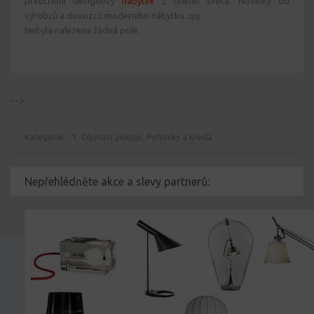
prvotřídní designový
nábytek
z celého světa. Novinky od
výrobců a dovozců moderního nábytku. qq
Nebyla nalezena žádná pole.
-->
Kategorie:
1. Obývací pokoje
,
Pohovky a křesla
Nepřehlédněte akce a slevy partnerů: