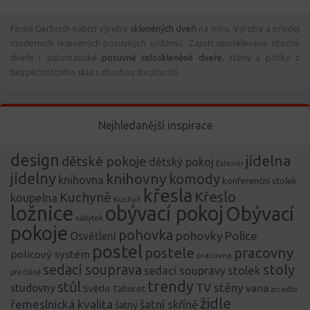
Firma Gerbrich nabízí výrobu
skleněných dveří
na míru. Výroba a prodej
moderních skleněných posuvných systémů. Zajistí celoskleněné otočné
dveře i automatické
posuvné celoskleněné dveře
, stěny a příčky z
bezpečnostního skla s dlouhou životností.
Nejhledanější inspirace
design
jídelna
dětské pokoje
dětský pokoj
Exteriér
jídelny
knihovny
komody
knihovna
konferenční stolek
křesla
Křeslo
Kuchyně
koupelna
Kuchyň
ložnice
obývací pokoj
Obývací
nábytek
pokoje
pohovka
pohovky
Police
Osvětlení
postel
postele
pracovny
policový systém
pracovna
stoly
sedací souprava
stolek
sedací soupravy
předsíně
trendy
stůl
TV stěny
studovny
vana
Světlo
Taburet
zrcadlo
židle
řemeslnická kvalita
šatní skříně
šatny