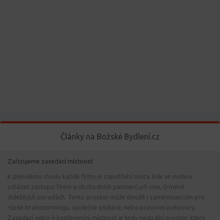
Články na Božské Bydlení.cz
Zařizujeme zasedací místnost
K plynulému chodu každé firmy je zapotřebí místa, kde se mohou
scházet zástupci firem a obchodních partnerů při více, či méně
důležitých poradách. Tento prostor může sloužit i zaměstnancům pro
různé brainstormingy, společné snídaně, nebo pracovní pohovory.
Zasedací nebo-li konferenční místnost je tedy neutrální prostor, který