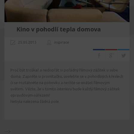
Kino v pohodlí tepla domova
25.05.2015
inspirace
Proč být troškař a nedopřát si pořádný filmový zážitek u sebe
doma. Zapněte si promítačku, uvelebte se v pohodlných křeslech
či se roztáhněte na pohovku a nechte se unášet filmovým
světem. Vězte, že v tomto interiéru bude každý filmový zážitek
opravdovým nářezem!
Nebyla nalezena žádná pole.
-->