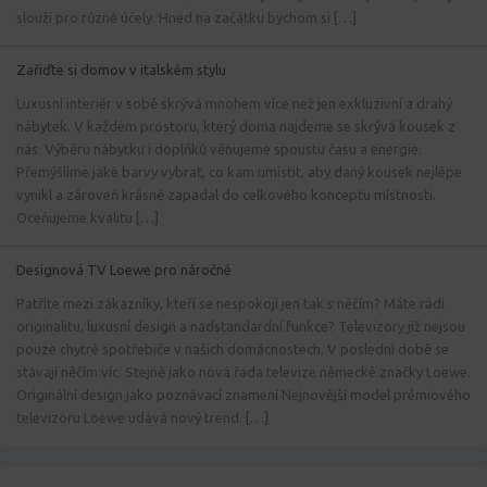
slouží pro různé účely. Hned na začátku bychom si […]
Zařiďte si domov v italském stylu
Luxusní interiér v sobě skrývá mnohem více než jen exkluzivní a drahý
nábytek. V každém prostoru, který doma najdeme se skrývá kousek z
nás. Výběru nábytku i doplňků věnujeme spoustu času a energie.
Přemýšlíme jaké barvy vybrat, co kam umístit, aby daný kousek nejlépe
vynikl a zároveň krásně zapadal do celkového konceptu místnosti.
Oceňujeme kvalitu […]
Designová TV Loewe pro náročné
Patříte mezi zákazníky, kteří se nespokojí jen tak s něčím? Máte rádi
originalitu, luxusní design a nadstandardní funkce? Televizory již nejsou
pouze chytré spotřebiče v našich domácnostech. V poslední době se
stávají něčím víc. Stejně jako nová řada televize německé značky Loewe.
Originální design jako poznávací znamení Nejnovější model prémiového
televizoru Loewe udává nový trend. […]