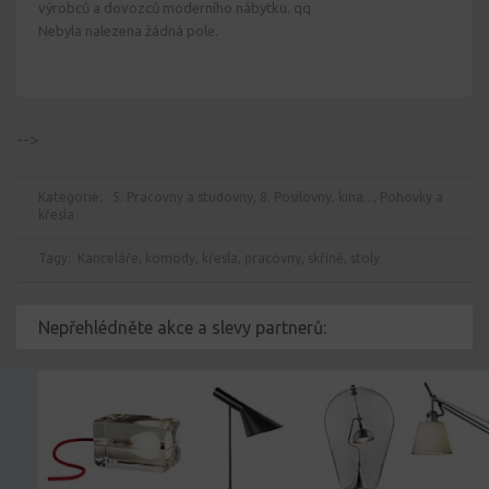
výrobců a dovozců moderního nábytku. qq
Nebyla nalezena žádná pole.
-->
Kategorie:
5. Pracovny a studovny
,
8. Posilovny, kina...
,
Pohovky a
křesla
Tagy:
Kanceláře
,
komody
,
křesla
,
pracovny
,
skříně
,
stoly
Nepřehlédněte akce a slevy partnerů: