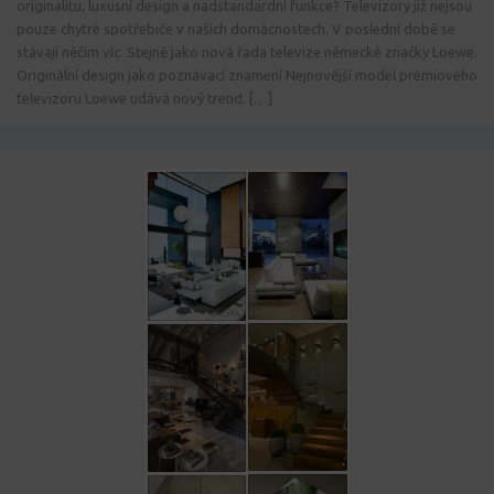
originalitu, luxusní design a nadstandardní funkce? Televizory již nejsou
pouze chytré spotřebiče v našich domácnostech. V poslední době se
stávají něčím víc. Stejně jako nová řada televize německé značky Loewe.
Originální design jako poznávací znamení Nejnovější model prémiového
televizoru Loewe udává nový trend. […]