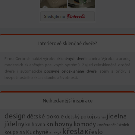
Interiérové skleněné dveře?
Firma Gerbrich nabízí výrobu
skleněných dveří
na míru. Výroba a prodej
moderních skleněných posuvných systémů. Zajistí celoskleněné otočné
dveře i automatické
posuvné celoskleněné dveře
, stěny a příčky z
bezpečnostního skla s dlouhou životností.
Nejhledanější inspirace
design
jídelna
dětské pokoje
dětský pokoj
Exteriér
jídelny
knihovny
komody
knihovna
konferenční stolek
křesla
Křeslo
Kuchyně
koupelna
Kuchyň