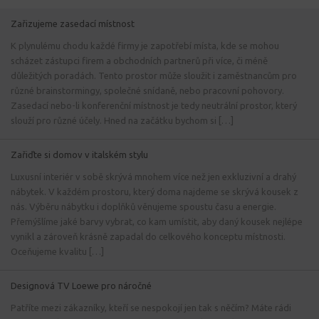
Zařizujeme zasedací místnost
K plynulému chodu každé firmy je zapotřebí místa, kde se mohou
scházet zástupci firem a obchodních partnerů při více, či méně
důležitých poradách. Tento prostor může sloužit i zaměstnancům pro
různé brainstormingy, společné snídaně, nebo pracovní pohovory.
Zasedací nebo-li konferenční místnost je tedy neutrální prostor, který
slouží pro různé účely. Hned na začátku bychom si […]
Zařiďte si domov v italském stylu
Luxusní interiér v sobě skrývá mnohem více než jen exkluzivní a drahý
nábytek. V každém prostoru, který doma najdeme se skrývá kousek z
nás. Výběru nábytku i doplňků věnujeme spoustu času a energie.
Přemýšlíme jaké barvy vybrat, co kam umístit, aby daný kousek nejlépe
vynikl a zároveň krásně zapadal do celkového konceptu místnosti.
Oceňujeme kvalitu […]
Designová TV Loewe pro náročné
Patříte mezi zákazníky, kteří se nespokojí jen tak s něčím? Máte rádi