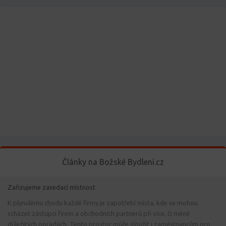
Články na Božské Bydlení.cz
Zařizujeme zasedací místnost
K plynulému chodu každé firmy je zapotřebí místa, kde se mohou
scházet zástupci firem a obchodních partnerů při více, či méně
důležitých poradách. Tento prostor může sloužit i zaměstnancům pro