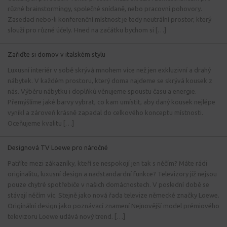
různé brainstormingy, společné snídaně, nebo pracovní pohovory.
Zasedací nebo-li konferenční místnost je tedy neutrální prostor, který
slouží pro různé účely. Hned na začátku bychom si […]
Zařiďte si domov v italském stylu
Luxusní interiér v sobě skrývá mnohem více než jen exkluzivní a drahý
nábytek. V každém prostoru, který doma najdeme se skrývá kousek z
nás. Výběru nábytku i doplňků věnujeme spoustu času a energie.
Přemýšlíme jaké barvy vybrat, co kam umístit, aby daný kousek nejlépe
vynikl a zároveň krásně zapadal do celkového konceptu místnosti.
Oceňujeme kvalitu […]
Designová TV Loewe pro náročné
Patříte mezi zákazníky, kteří se nespokojí jen tak s něčím? Máte rádi
originalitu, luxusní design a nadstandardní funkce? Televizory již nejsou
pouze chytré spotřebiče v našich domácnostech. V poslední době se
stávají něčím víc. Stejně jako nová řada televize německé značky Loewe.
Originální design jako poznávací znamení Nejnovější model prémiového
televizoru Loewe udává nový trend. […]