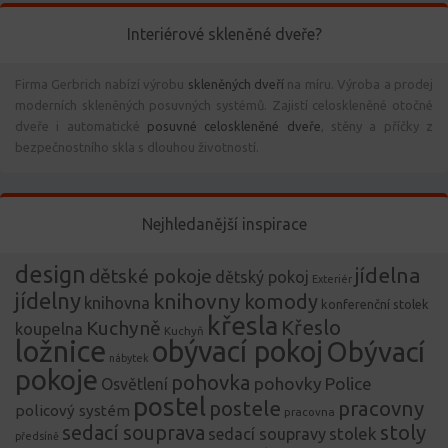
Interiérové skleněné dveře?
Firma Gerbrich nabízí výrobu
skleněných dveří
na míru. Výroba a prodej
moderních skleněných posuvných systémů. Zajistí celoskleněné otočné
dveře i automatické
posuvné celoskleněné dveře
, stěny a příčky z
bezpečnostního skla s dlouhou životností.
Nejhledanější inspirace
design
jídelna
dětské pokoje
dětský pokoj
Exteriér
jídelny
knihovny
komody
knihovna
konferenční stolek
křesla
Křeslo
Kuchyně
koupelna
Kuchyň
ložnice
obývací pokoj
Obývací
nábytek
pokoje
pohovka
pohovky
Police
Osvětlení
postel
postele
pracovny
policový systém
pracovna
stoly
sedací souprava
stolek
sedací soupravy
předsíně