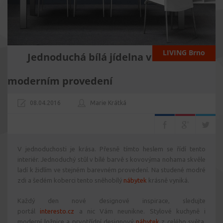
LIVING Brno
Jednoduchá bílá jídelna v
moderním provedení
08.04.2016
Marie Krátká
V jednoduchosti je krása. Přesně tímto heslem se řídí tento
interiér. Jednoduchý stůl v bílé barvě s kovovýma nohama skvěle
ladí k židlím ve stejném barevném provedení. Na studené modré
zdi a šedém koberci tento sněhobílý
nábytek
krásně vyniká.
Každý den nové designové inspirace, sledujte
portál
interesto.cz
a nic Vám neunikne. Stylové kuchyně i
moderní ložnice a prvotřídní designový
nábytek
z celého světa.