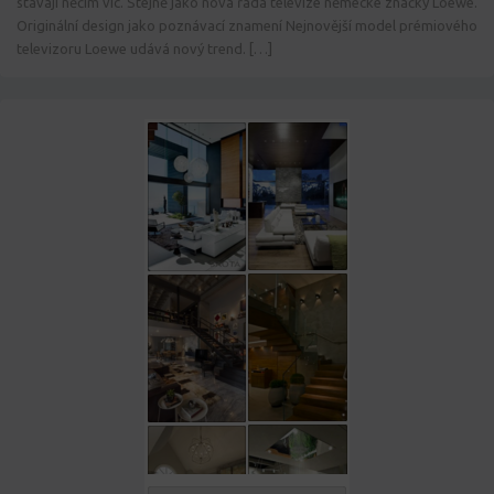
stávají něčím víc. Stejně jako nová řada televize německé značky Loewe.
Originální design jako poznávací znamení Nejnovější model prémiového
televizoru Loewe udává nový trend. […]