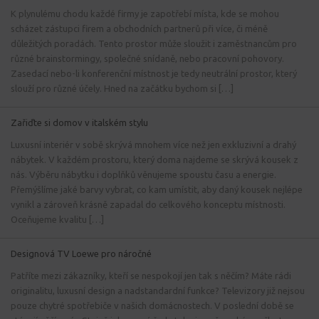
K plynulému chodu každé firmy je zapotřebí místa, kde se mohou
scházet zástupci firem a obchodních partnerů při více, či méně
důležitých poradách. Tento prostor může sloužit i zaměstnancům pro
různé brainstormingy, společné snídaně, nebo pracovní pohovory.
Zasedací nebo-li konferenční místnost je tedy neutrální prostor, který
slouží pro různé účely. Hned na začátku bychom si […]
Zařiďte si domov v italském stylu
Luxusní interiér v sobě skrývá mnohem více než jen exkluzivní a drahý
nábytek. V každém prostoru, který doma najdeme se skrývá kousek z
nás. Výběru nábytku i doplňků věnujeme spoustu času a energie.
Přemýšlíme jaké barvy vybrat, co kam umístit, aby daný kousek nejlépe
vynikl a zároveň krásně zapadal do celkového konceptu místnosti.
Oceňujeme kvalitu […]
Designová TV Loewe pro náročné
Patříte mezi zákazníky, kteří se nespokojí jen tak s něčím? Máte rádi
originalitu, luxusní design a nadstandardní funkce? Televizory již nejsou
pouze chytré spotřebiče v našich domácnostech. V poslední době se