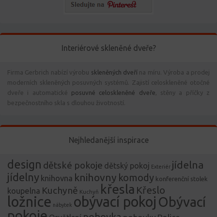
Interiérové skleněné dveře?
Firma Gerbrich nabízí výrobu
skleněných dveří
na míru. Výroba a prodej
moderních skleněných posuvných systémů. Zajistí celoskleněné otočné
dveře i automatické
posuvné celoskleněné dveře
, stěny a příčky z
bezpečnostního skla s dlouhou životností.
Nejhledanější inspirace
design
jídelna
dětské pokoje
dětský pokoj
Exteriér
jídelny
knihovny
komody
knihovna
konferenční stolek
křesla
Křeslo
Kuchyně
koupelna
Kuchyň
ložnice
obývací pokoj
Obývací
nábytek
pokoje
pohovka