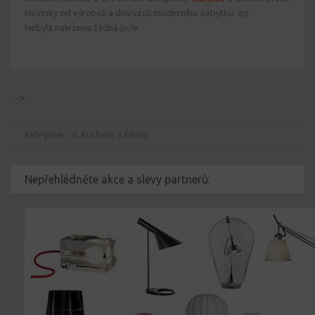
Novinky od výrobců a dovozců moderního nábytku. qq
Nebyla nalezena žádná pole.
-->
Kategorie:
6. Kuchyně a jídelny
Nepřehlédněte akce a slevy partnerů: