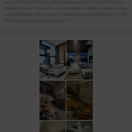
pouze chytré spotřebiče v našich domácnostech. V poslední době se
stávají něčím víc. Stejně jako nová řada televize německé značky Loewe.
Originální design jako poznávací znamení Nejnovější model prémiového
televizoru Loewe udává nový trend. […]