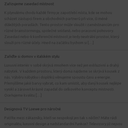
Zařizujeme zasedací místnost
K plynulému chodu každé firmy je zapotřebí místa, kde se mohou
scházet zástupci firem a obchodních partnerů při více, či méně
důležitých poradách. Tento prostor může sloužit i zaměstnancům pro
různé brainstormingy, společné snídaně, nebo pracovní pohovory.
Zasedací nebo-li konferenční místnost je tedy neutrální prostor, který
slouží pro různé účely. Hned na začátku bychom si […]
Zařiďte si domov v italském stylu
Luxusní interiér v sobě skrývá mnohem více než jen exkluzivní a drahý
nábytek. V každém prostoru, který doma najdeme se skrývá kousek z
nás. Výběru nábytku i doplňků věnujeme spoustu času a energie.
Přemýšlíme jaké barvy vybrat, co kam umístit, aby daný kousek nejlépe
vynikl a zároveň krásně zapadal do celkového konceptu místnosti.
Oceňujeme kvalitu […]
Designová TV Loewe pro náročné
Patříte mezi zákazníky, kteří se nespokojí jen tak s něčím? Máte rádi
originalitu, luxusní design a nadstandardní funkce? Televizory již nejsou