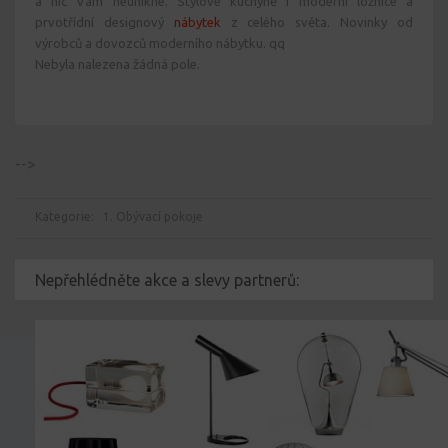
a nic Vám neunikne. Stylové kuchyně i moderní ložnice a
prvotřídní designový
nábytek
z celého světa. Novinky od
výrobců a dovozců moderního nábytku. qq
Nebyla nalezena žádná pole.
-->
Kategorie:
1. Obývací pokoje
Nepřehlédněte akce a slevy partnerů: