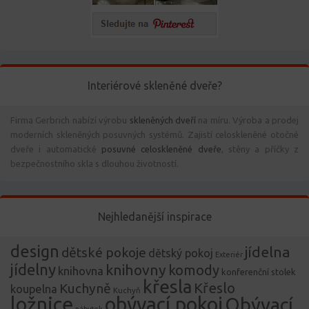
Interiérové skleněné dveře?
Firma Gerbrich nabízí výrobu
skleněných dveří
na míru. Výroba a prodej
moderních skleněných posuvných systémů. Zajistí celoskleněné otočné
dveře i automatické
posuvné celoskleněné dveře
, stěny a příčky z
bezpečnostního skla s dlouhou životností.
Nejhledanější inspirace
design
jídelna
dětské pokoje
dětský pokoj
Exteriér
jídelny
knihovny
komody
knihovna
konferenční stolek
křesla
Křeslo
Kuchyně
koupelna
Kuchyň
ložnice
obývací pokoj
Obývací
nábytek