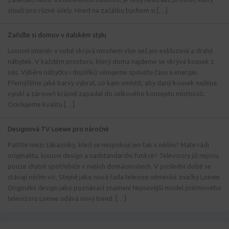
slouží pro různé účely. Hned na začátku bychom si […]
Zařiďte si domov v italském stylu
Luxusní interiér v sobě skrývá mnohem více než jen exkluzivní a drahý
nábytek. V každém prostoru, který doma najdeme se skrývá kousek z
nás. Výběru nábytku i doplňků věnujeme spoustu času a energie.
Přemýšlíme jaké barvy vybrat, co kam umístit, aby daný kousek nejlépe
vynikl a zároveň krásně zapadal do celkového konceptu místnosti.
Oceňujeme kvalitu […]
Designová TV Loewe pro náročné
Patříte mezi zákazníky, kteří se nespokojí jen tak s něčím? Máte rádi
originalitu, luxusní design a nadstandardní funkce? Televizory již nejsou
pouze chytré spotřebiče v našich domácnostech. V poslední době se
stávají něčím víc. Stejně jako nová řada televize německé značky Loewe.
Originální design jako poznávací znamení Nejnovější model prémiového
televizoru Loewe udává nový trend. […]