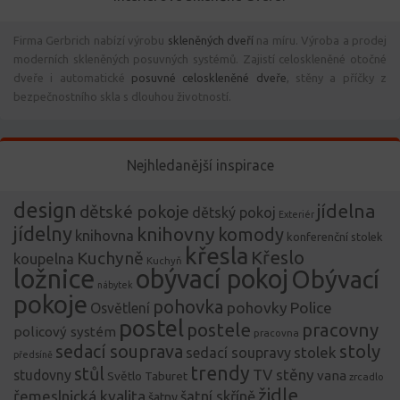
Firma Gerbrich nabízí výrobu
skleněných dveří
na míru. Výroba a prodej
moderních skleněných posuvných systémů. Zajistí celoskleněné otočné
dveře i automatické
posuvné celoskleněné dveře
, stěny a příčky z
bezpečnostního skla s dlouhou životností.
Nejhledanější inspirace
design
jídelna
dětské pokoje
dětský pokoj
Exteriér
jídelny
knihovny
komody
knihovna
konferenční stolek
křesla
Křeslo
Kuchyně
koupelna
Kuchyň
ložnice
obývací pokoj
Obývací
nábytek
pokoje
pohovka
pohovky
Police
Osvětlení
postel
postele
pracovny
policový systém
pracovna
stoly
sedací souprava
stolek
sedací soupravy
předsíně
trendy
stůl
TV stěny
studovny
vana
Světlo
Taburet
zrcadlo
židle
řemeslnická kvalita
šatní skříně
šatny