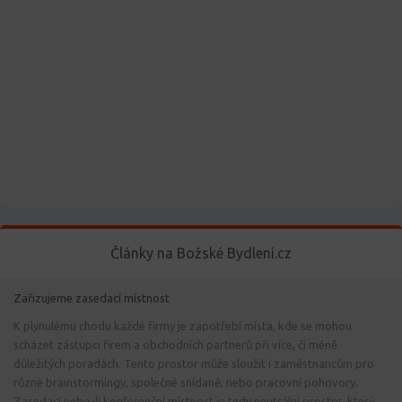
Články na Božské Bydlení.cz
Zařizujeme zasedací místnost
K plynulému chodu každé firmy je zapotřebí místa, kde se mohou
scházet zástupci firem a obchodních partnerů při více, či méně
důležitých poradách. Tento prostor může sloužit i zaměstnancům pro
různé brainstormingy, společné snídaně, nebo pracovní pohovory.
Zasedací nebo-li konferenční místnost je tedy neutrální prostor, který