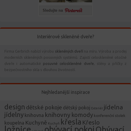
Interiérové skleněné dveře?
Firma Gerbrich nabízí výrobu
skleněných dveří
na míru. Výroba a prodej
moderních skleněných posuvných systémů. Zajistí celoskleněné otočné
dveře i automatické
posuvné celoskleněné dveře
, stěny a příčky z
bezpečnostního skla s dlouhou životností.
Nejhledanější inspirace
design
jídelna
dětské pokoje
dětský pokoj
Exteriér
jídelny
knihovny
komody
knihovna
konferenční stolek
křesla
Křeslo
Kuchyně
koupelna
Kuchyň
ložnice
obývací pokoj
Obývací