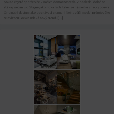
pouze chytré spotřebiče v našich domácnostech. V poslední době se
stávají něčím víc. Stejně jako nová řada televize německé značky Loewe.
Originální design jako poznávací znamení Nejnovější model prémiového
televizoru Loewe udává nový trend. […]