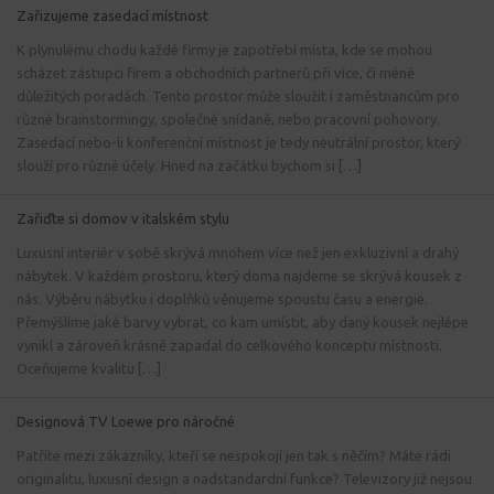
Zařizujeme zasedací místnost
K plynulému chodu každé firmy je zapotřebí místa, kde se mohou
scházet zástupci firem a obchodních partnerů při více, či méně
důležitých poradách. Tento prostor může sloužit i zaměstnancům pro
různé brainstormingy, společné snídaně, nebo pracovní pohovory.
Zasedací nebo-li konferenční místnost je tedy neutrální prostor, který
slouží pro různé účely. Hned na začátku bychom si […]
Zařiďte si domov v italském stylu
Luxusní interiér v sobě skrývá mnohem více než jen exkluzivní a drahý
nábytek. V každém prostoru, který doma najdeme se skrývá kousek z
nás. Výběru nábytku i doplňků věnujeme spoustu času a energie.
Přemýšlíme jaké barvy vybrat, co kam umístit, aby daný kousek nejlépe
vynikl a zároveň krásně zapadal do celkového konceptu místnosti.
Oceňujeme kvalitu […]
Designová TV Loewe pro náročné
Patříte mezi zákazníky, kteří se nespokojí jen tak s něčím? Máte rádi
originalitu, luxusní design a nadstandardní funkce? Televizory již nejsou