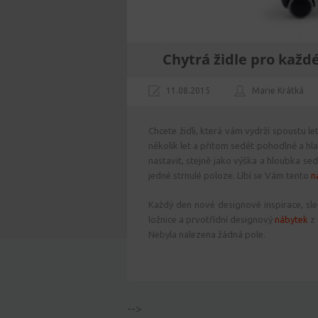
Chytrá židle pro každ
11.08.2015
Marie Krátká
Chcete židli, která vám vydrží spoustu le
několik let a přitom sedět pohodlně a hl
nastavit, stejně jako výška a hloubka se
jedné strnulé poloze. Líbí se Vám tento
n
Každý den nové designové inspirace, sle
ložnice a prvotřídní designový
nábytek
z 
Nebyla nalezena žádná pole.
-->