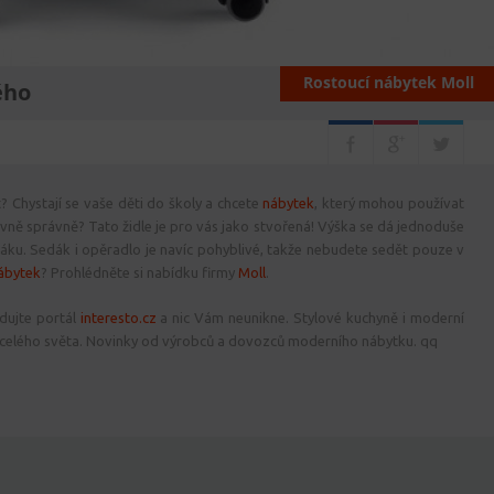
Rostoucí nábytek Moll
ého
t? Chystají se vaše děti do školy a chcete
nábytek
, který mohou používat
avně správně? Tato židle je pro vás jako stvořená! Výška se dá jednoduše
dáku. Sedák i opěradlo je navíc pohyblivé, takže nebudete sedět pouze v
ábytek
? Prohlédněte si nabídku firmy
Moll
.
dujte portál
interesto.cz
a nic Vám neunikne. Stylové kuchyně i moderní
celého světa. Novinky od výrobců a dovozců moderního nábytku. qq