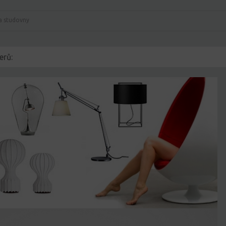
a studovny
erů: