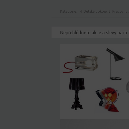
Kategorie:
4. Dětské pokoje
,
5. Pracovny 
Nepřehlédněte akce a slevy partn