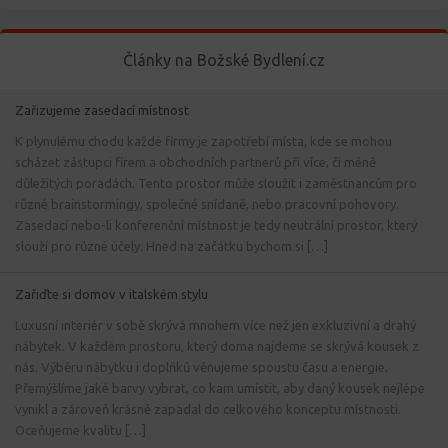
Články na Božské Bydlení.cz
Zařizujeme zasedací místnost
K plynulému chodu každé firmy je zapotřebí místa, kde se mohou
scházet zástupci firem a obchodních partnerů při více, či méně
důležitých poradách. Tento prostor může sloužit i zaměstnancům pro
různé brainstormingy, společné snídaně, nebo pracovní pohovory.
Zasedací nebo-li konferenční místnost je tedy neutrální prostor, který
slouží pro různé účely. Hned na začátku bychom si […]
Zařiďte si domov v italském stylu
Luxusní interiér v sobě skrývá mnohem více než jen exkluzivní a drahý
nábytek. V každém prostoru, který doma najdeme se skrývá kousek z
nás. Výběru nábytku i doplňků věnujeme spoustu času a energie.
Přemýšlíme jaké barvy vybrat, co kam umístit, aby daný kousek nejlépe
vynikl a zároveň krásně zapadal do celkového konceptu místnosti.
Oceňujeme kvalitu […]