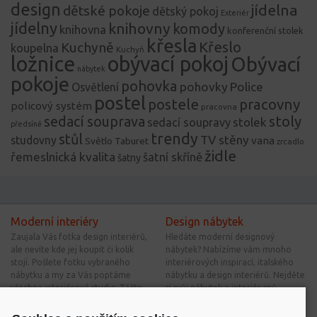
design
jídelna
dětské pokoje
dětský pokoj
Exteriér
jídelny
knihovny
komody
knihovna
konferenční stolek
křesla
Křeslo
Kuchyně
koupelna
Kuchyň
ložnice
obývací pokoj
Obývací
nábytek
pokoje
pohovka
pohovky
Police
Osvětlení
postel
postele
pracovny
policový systém
pracovna
stoly
sedací souprava
stolek
sedací soupravy
předsíně
trendy
stůl
TV stěny
studovny
vana
Světlo
Taburet
zrcadlo
židle
řemeslnická kvalita
šatní skříně
šatny
Moderní interiéry
Design nábytek
Zaujala Vás fotka design interiérů,
Hledáte moderní designový
ale nevíte kde jej koupit či kolik
nábytek? Nabízíme vám mnoho
stojí. Pošlete fotku vybraného
interiérových inspirací, italského
nábytku a my za Vás poptáme
nábytku a design interiérů. Nejděte
všechna interiérová studia. Těšte
si svůj nábytek a interiér snů.
se na výhodné nabídky.