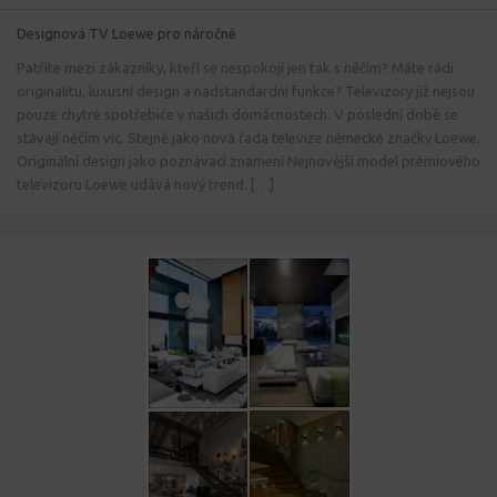
Designová TV Loewe pro náročné
Patříte mezi zákazníky, kteří se nespokojí jen tak s něčím? Máte rádi
originalitu, luxusní design a nadstandardní funkce? Televizory již nejsou
pouze chytré spotřebiče v našich domácnostech. V poslední době se
stávají něčím víc. Stejně jako nová řada televize německé značky Loewe.
Originální design jako poznávací znamení Nejnovější model prémiového
televizoru Loewe udává nový trend. […]