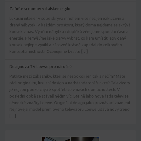
Zařiďte si domov v italském stylu
Luxusní interiér v sobě skrývá mnohem více než jen exkluzivní a
drahý nábytek. V každém prostoru, který doma najdeme se skrývá
kousek z nás. Výběru nábytku i doplňků věnujeme spoustu času a
energie. Přemýšlíme jaké barvy vybrat, co kam umístit, aby daný
kousek nejlépe vynikl a zároveň krásně zapadal do celkového
konceptu místnosti. Oceňujeme kvalitu […]
Designová TV Loewe pro náročné
Patříte mezi zákazníky, kteří se nespokojí jen tak s něčím? Máte
rádi originalitu, luxusní design a nadstandardní funkce? Televizory
již nejsou pouze chytré spotřebiče v našich domácnostech. V
poslední době se stávají něčím víc. Stejně jako nová řada televize
německé značky Loewe. Originální design jako poznávací znamení
Nejnovější model prémiového televizoru Loewe udává nový trend.
[…]