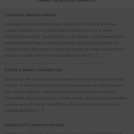
Zařizujeme zasedací místnost
K plynulému chodu každé firmy je zapotřebí místa, kde se mohou
scházet zástupci firem a obchodních partnerů při více, či méně
důležitých poradách. Tento prostor může sloužit i zaměstnancům pro
různé brainstormingy, společné snídaně, nebo pracovní pohovory.
Zasedací nebo-li konferenční místnost je tedy neutrální prostor, který
slouží pro různé účely. Hned na začátku bychom si […]
Zařiďte si domov v italském stylu
Luxusní interiér v sobě skrývá mnohem více než jen exkluzivní a drahý
nábytek. V každém prostoru, který doma najdeme se skrývá kousek z
nás. Výběru nábytku i doplňků věnujeme spoustu času a energie.
Přemýšlíme jaké barvy vybrat, co kam umístit, aby daný kousek nejlépe
vynikl a zároveň krásně zapadal do celkového konceptu místnosti.
Oceňujeme kvalitu […]
Designová TV Loewe pro náročné