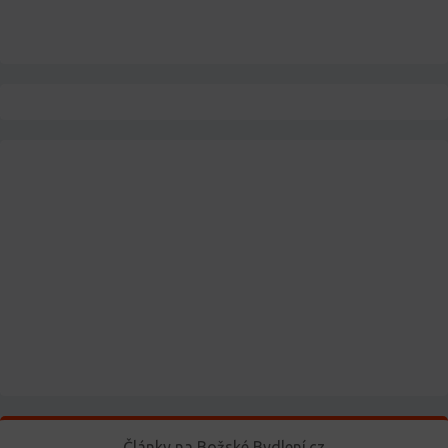
Články na Božské Bydlení.cz