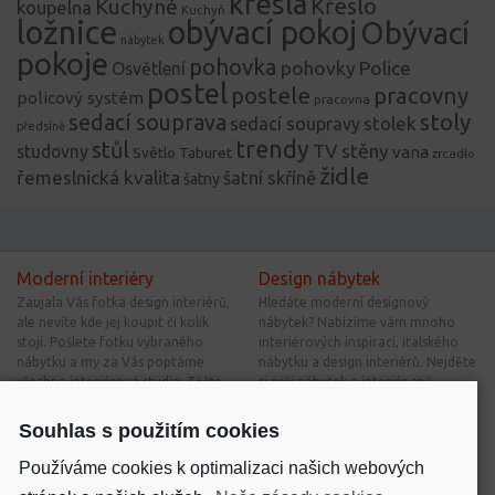
křesla
Křeslo
Kuchyně
koupelna
Kuchyň
ložnice
obývací pokoj
Obývací
nábytek
pokoje
pohovka
pohovky
Police
Osvětlení
postel
postele
pracovny
policový systém
pracovna
stoly
sedací souprava
stolek
sedací soupravy
předsíně
trendy
stůl
TV stěny
studovny
vana
Světlo
Taburet
zrcadlo
židle
řemeslnická kvalita
šatní skříně
šatny
Moderní interiéry
Design nábytek
Zaujala Vás fotka design interiérů,
Hledáte moderní designový
ale nevíte kde jej koupit či kolik
nábytek? Nabízíme vám mnoho
stojí. Pošlete fotku vybraného
interiérových inspirací, italského
nábytku a my za Vás poptáme
nábytku a design interiérů. Nejděte
všechna interiérová studia. Těšte
si svůj nábytek a interiér snů.
se na výhodné nabídky.
Souhlas s použitím cookies
Nové bytové inspirace
Interiérové inspirace
Používáme cookies k optimalizaci našich webových