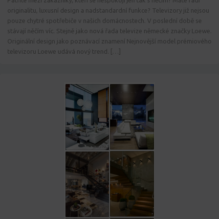
Patříte mezi zákazníky, kteří se nespokojí jen tak s něčím? Máte rádi
originalitu, luxusní design a nadstandardní funkce? Televizory již nejsou
pouze chytré spotřebiče v našich domácnostech. V poslední době se
stávají něčím víc. Stejně jako nová řada televize německé značky Loewe.
Originální design jako poznávací znamení Nejnovější model prémiového
televizoru Loewe udává nový trend. […]