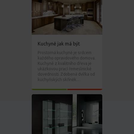
Kuchyně jak má být
Prostorná kuchyně je srdcem
každého opravdového domova.
Kuchyně z kvalitního dřeva je
ukázkovou prací řemeslnické
dovednosti. Zdobená dvířka od
kuchyňských skříněk…