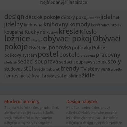
Nejhledanější inspirace
design
jídelna
dětské pokoje
dětský pokoj
Exteriér
jídelny
knihovny
komody
knihovna
konferenční stolek
křesla
Křeslo
Kuchyně
koupelna
Kuchyň
ložnice
obývací pokoj
Obývací
nábytek
pokoje
pohovka
pohovky
Police
Osvětlení
postel
postele
pracovny
policový systém
pracovna
stoly
sedací souprava
stolek
sedací soupravy
předsíně
trendy
stůl
TV stěny
studovny
vana
Světlo
Taburet
zrcadlo
židle
řemeslnická kvalita
šatní skříně
šatny
Moderní interiéry
Design nábytek
Zaujala Vás fotka design interiérů,
Hledáte moderní designový
ale nevíte kde jej koupit či kolik
nábytek? Nabízíme vám mnoho
stojí. Pošlete fotku vybraného
interiérových inspirací, italského
nábytku a my za Vás poptáme
nábytku a design interiérů. Nejděte