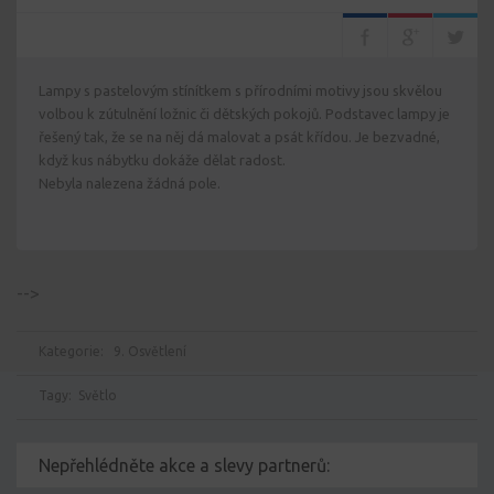
Lampy s pastelovým stínítkem s přírodními motivy jsou skvělou
volbou k zútulnění ložnic či dětských pokojů. Podstavec lampy je
řešený tak, že se na něj dá malovat a psát křídou. Je bezvadné,
když kus nábytku dokáže dělat radost.
Nebyla nalezena žádná pole.
-->
Kategorie:
9. Osvětlení
Tagy:
Světlo
Nepřehlédněte akce a slevy partnerů: