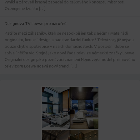
vynikl a zároveň krásně zapadal do celkového konceptu místnosti.
Oceňujeme kvalitu […]
Designová TV Loewe pro náročné
Patříte mezi zákazníky, kteří se nespokojí jen tak s něčím? Máte rádi
originalitu, luxusní design a nadstandardní funkce? Televizory již nejsou
pouze chytré spotřebiče v našich domácnostech. V poslední době se
stávají něčím víc. Stejně jako nová řada televize německé značky Loewe.
Originální design jako poznávací znamení Nejnovější model prémiového
televizoru Loewe udává nový trend. […]