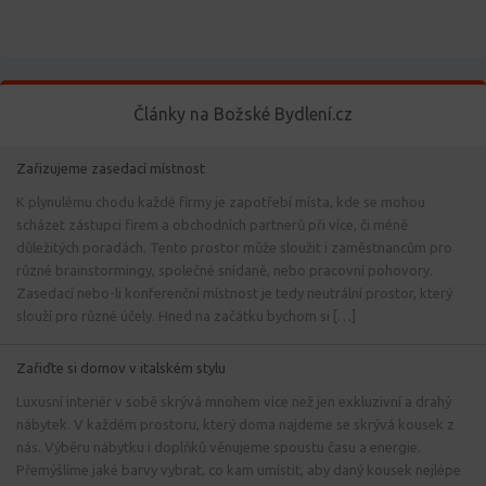
Články na Božské Bydlení.cz
Zařizujeme zasedací místnost
K plynulému chodu každé firmy je zapotřebí místa, kde se mohou
scházet zástupci firem a obchodních partnerů při více, či méně
důležitých poradách. Tento prostor může sloužit i zaměstnancům pro
různé brainstormingy, společné snídaně, nebo pracovní pohovory.
Zasedací nebo-li konferenční místnost je tedy neutrální prostor, který
slouží pro různé účely. Hned na začátku bychom si […]
Zařiďte si domov v italském stylu
Luxusní interiér v sobě skrývá mnohem více než jen exkluzivní a drahý
nábytek. V každém prostoru, který doma najdeme se skrývá kousek z
nás. Výběru nábytku i doplňků věnujeme spoustu času a energie.
Přemýšlíme jaké barvy vybrat, co kam umístit, aby daný kousek nejlépe