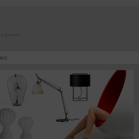
 a studovny
erů: