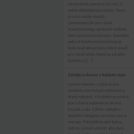
obchodních partnerů při více, či
méně důležitých poradách. Tento
prostor může sloužit i
zaměstnancům pro různé
brainstormingy, společné snídaně,
nebo pracovní pohovory. Zasedací
nebo-li konferenční místnost je
tedy neutrální prostor, který slouží
pro různé účely. Hned na začátku
bychom si […]
Zařiďte si domov v italském stylu
Luxusní interiér v sobě skrývá
mnohem více než jen exkluzivní a
drahý nábytek. V každém prostoru,
který doma najdeme se skrývá
kousek z nás. Výběru nábytku i
doplňků věnujeme spoustu času a
energie. Přemýšlíme jaké barvy
vybrat, co kam umístit, aby daný