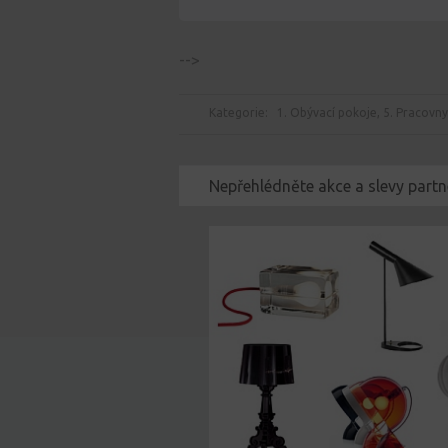
-->
Kategorie:
1. Obývací pokoje
,
5. Pracovny
Nepřehlédněte akce a slevy partn