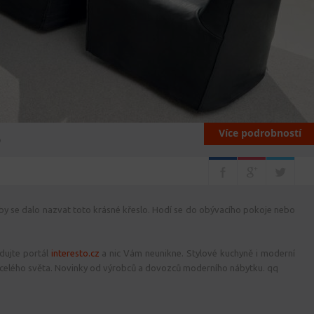
Více podrobností
o
 by se dalo nazvat toto krásné křeslo. Hodí se do obývacího pokoje nebo
dujte portál
interesto.cz
a nic Vám neunikne. Stylové kuchyně i moderní
celého světa. Novinky od výrobců a dovozců moderního nábytku. qq