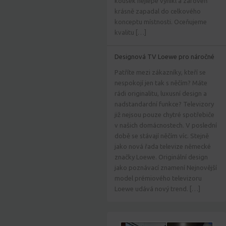
kousek nejlépe vynikl a zároveň
krásně zapadal do celkového
konceptu místnosti. Oceňujeme
kvalitu […]
Designová TV Loewe pro náročné
Patříte mezi zákazníky, kteří se
nespokojí jen tak s něčím? Máte
rádi originalitu, luxusní design a
nadstandardní funkce? Televizory
již nejsou pouze chytré spotřebiče
v našich domácnostech. V poslední
době se stávají něčím víc. Stejně
jako nová řada televize německé
značky Loewe. Originální design
jako poznávací znamení Nejnovější
model prémiového televizoru
Loewe udává nový trend. […]